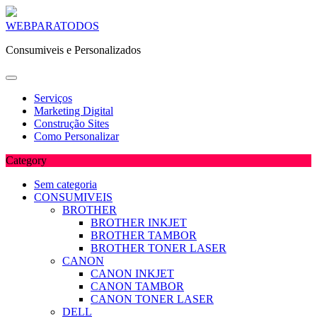
Skip
WEBPARATODOS
to
Consumiveis e Personalizados
content
Serviços
Marketing Digital
Construção Sites
Como Personalizar
Category
Sem categoria
CONSUMIVEIS
BROTHER
BROTHER INKJET
BROTHER TAMBOR
BROTHER TONER LASER
CANON
CANON INKJET
CANON TAMBOR
CANON TONER LASER
DELL