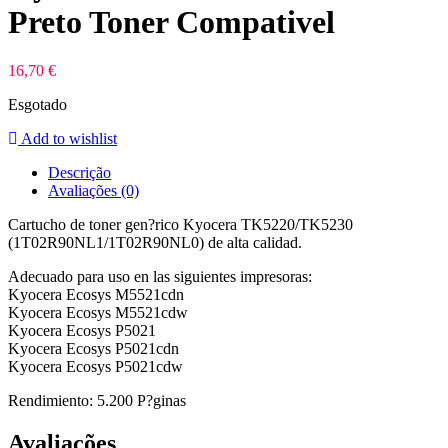
Preto Toner Compativel
16,70
€
Esgotado
Add to wishlist
Descrição
Avaliações (0)
Cartucho de toner gen?rico Kyocera TK5220/TK5230
(1T02R90NL1/1T02R90NL0) de alta calidad.
Adecuado para uso en las siguientes impresoras:
Kyocera Ecosys M5521cdn
Kyocera Ecosys M5521cdw
Kyocera Ecosys P5021
Kyocera Ecosys P5021cdn
Kyocera Ecosys P5021cdw
Rendimiento: 5.200 P?ginas
Avaliações