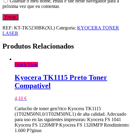
Guardar o meu nome, email e site neste navegador para a
próxima vez que eu comentar.
REF:
KT-TK5230BK(XL)
Categoria:
KYOCERA TONER
LASER
Produtos Relacionados
Quick View
Kyocera TK1115 Preto Toner
Compativel
4,10
€
Cartucho de toner gen?rico Kyocera TK1115
(1T02M50NL0/1T02M50NL1) de alta calidad. Adecuado
para uso en las siguientes impresoras: Kyocera FS 1041
Kyocera FS 1220MFP Kyocera FS 1320MFP Rendimiento:
1.600 P?ginas