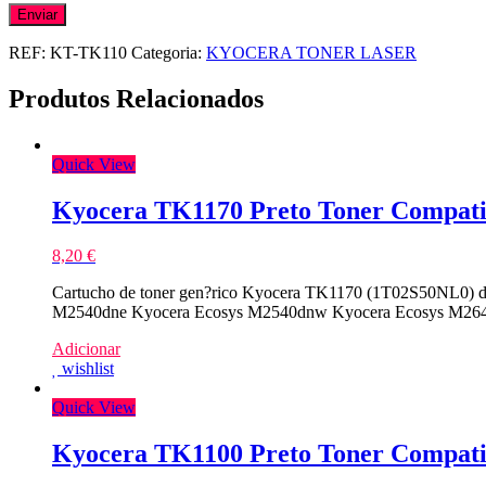
REF:
KT-TK110
Categoria:
KYOCERA TONER LASER
Produtos Relacionados
Quick View
Kyocera TK1170 Preto Toner Compati
8,20
€
Cartucho de toner gen?rico Kyocera TK1170 (1T02S50NL0) de
M2540dne Kyocera Ecosys M2540dnw Kyocera Ecosys M2640
Adicionar
wishlist
Quick View
Kyocera TK1100 Preto Toner Compati