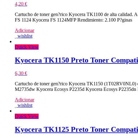
4,20
€
Cartucho de toner gen?rico Kyocera TK1100 de alta calidad
FS 1124 Kyocera FS 1124MFP Rendimiento: 2.100 P?ginas
Adicionar
wishlist
Quick View
Kyocera TK1150 Preto Toner Compati
6,30
€
Cartucho de toner gen?rico Kyocera TK1150 (1T02RV0NL0) de
M2735dw Kyocera Ecosys P2235d Kyocera Ecosys P2235dn 
Adicionar
wishlist
Quick View
Kyocera TK1125 Preto Toner Compati