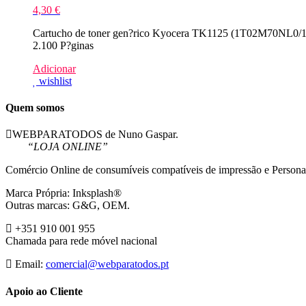
4,30
€
Cartucho de toner gen?rico Kyocera TK1125 (1T02M70NL0/1T
2.100 P?ginas
Adicionar
wishlist
Quem somos
WEBPARATODOS de Nuno Gaspar.
“LOJA ONLINE”
Comércio Online de consumíveis compatíveis de impressão e Persona
Marca Própria: Inksplash®
Outras marcas: G&G, OEM.
+351 910 001 955
Chamada para rede móvel nacional
Email:
comercial@webparatodos.pt
Apoio ao Cliente