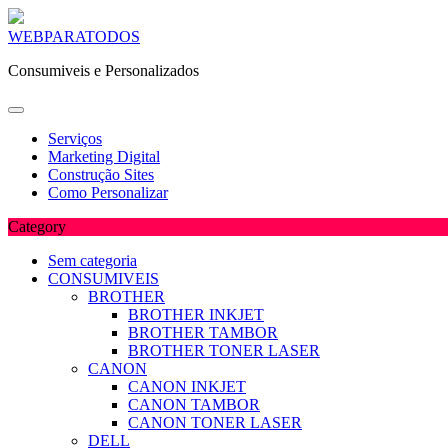
Skip
WEBPARATODOS
to
Consumiveis e Personalizados
content
Serviços
Marketing Digital
Construção Sites
Como Personalizar
Category
Sem categoria
CONSUMIVEIS
BROTHER
BROTHER INKJET
BROTHER TAMBOR
BROTHER TONER LASER
CANON
CANON INKJET
CANON TAMBOR
CANON TONER LASER
DELL