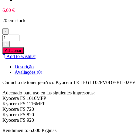
6,00
€
20 em stock
-
Quantidade
de
+
Kyocera
Adicionar
TK110
Add to wishlist
Preto
Toner
Descrição
Compativel
Avaliações (0)
Cartucho de toner gen?rico Kyocera TK110 (1T02FV0DE0/1T02FV0D
Adecuado para uso en las siguientes impresoras:
Kyocera FS 1016MFP
Kyocera FS 1116MFP
Kyocera FS 720
Kyocera FS 820
Kyocera FS 920
Rendimiento: 6.000 P?ginas