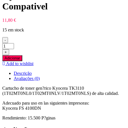
Compativel
11,80
€
15 em stock
-
Quantidade
de
+
Kyocera
Adicionar
TK3110
Add to wishlist
Preto
Toner
Descrição
Compativel
Avaliações (0)
Cartucho de toner gen?rico Kyocera TK3110
(1T02MT0NL0/1T02MT0NLV/1T02MT0NLS) de alta calidad.
Adecuado para uso en las siguientes impresoras:
Kyocera FS 4100DN
Rendimiento: 15.500 P?ginas