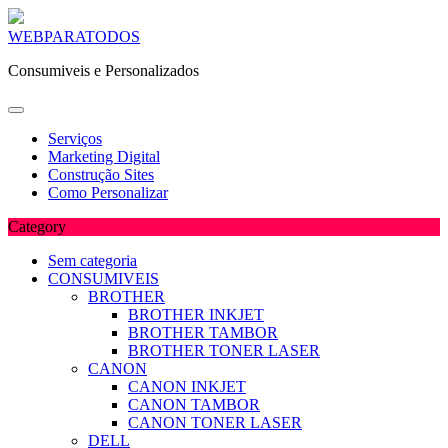
Skip
WEBPARATODOS
to
Consumiveis e Personalizados
content
Serviços
Marketing Digital
Construção Sites
Como Personalizar
Category
Sem categoria
CONSUMIVEIS
BROTHER
BROTHER INKJET
BROTHER TAMBOR
BROTHER TONER LASER
CANON
CANON INKJET
CANON TAMBOR
CANON TONER LASER
DELL