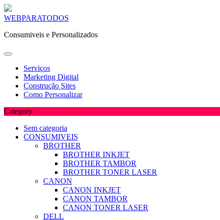
Skip
WEBPARATODOS
to
Consumiveis e Personalizados
content
Serviços
Marketing Digital
Construção Sites
Como Personalizar
Category
Sem categoria
CONSUMIVEIS
BROTHER
BROTHER INKJET
BROTHER TAMBOR
BROTHER TONER LASER
CANON
CANON INKJET
CANON TAMBOR
CANON TONER LASER
DELL