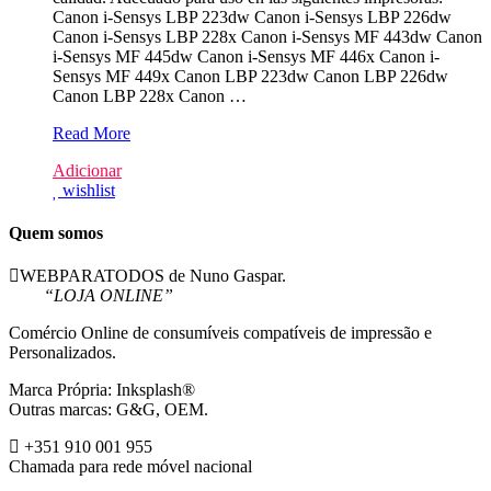
Canon i-Sensys LBP 223dw Canon i-Sensys LBP 226dw
Canon i-Sensys LBP 228x Canon i-Sensys MF 443dw Canon
i-Sensys MF 445dw Canon i-Sensys MF 446x Canon i-
Sensys MF 449x Canon LBP 223dw Canon LBP 226dw
Canon LBP 228x Canon …
NO
Read More
CHIP
Adicionar
–
wishlist
Canon
057
Preto
Quem somos
Toner
Compativel
WEBPARATODOS de Nuno Gaspar.
–
“LOJA ONLINE”
3009C002
Comércio Online de consumíveis compatíveis de impressão e
Personalizados.
Marca Própria: Inksplash®
Outras marcas: G&G, OEM.
+351 910 001 955
Chamada para rede móvel nacional