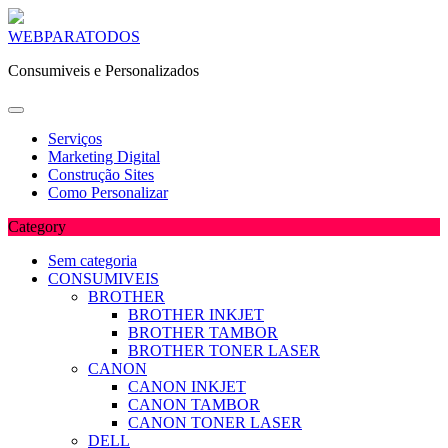
Skip
WEBPARATODOS
to
Consumiveis e Personalizados
content
Serviços
Marketing Digital
Construção Sites
Como Personalizar
Category
Sem categoria
CONSUMIVEIS
BROTHER
BROTHER INKJET
BROTHER TAMBOR
BROTHER TONER LASER
CANON
CANON INKJET
CANON TAMBOR
CANON TONER LASER
DELL