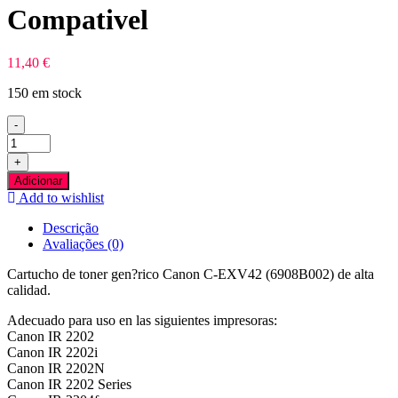
Compativel
11,40
€
150 em stock
-
Quantidade
de
+
Canon
Adicionar
CEXV42
Add to wishlist
Preto
Toner
Descrição
Compativel
Avaliações (0)
Cartucho de toner gen?rico Canon C-EXV42 (6908B002) de alta
calidad.
Adecuado para uso en las siguientes impresoras:
Canon IR 2202
Canon IR 2202i
Canon IR 2202N
Canon IR 2202 Series