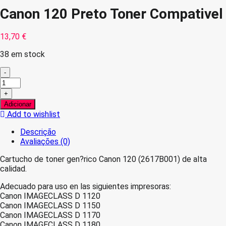
Canon 120 Preto Toner Compativel
13,70
€
38 em stock
-
Quantidade
de
+
Canon
Adicionar
120
Add to wishlist
Preto
Toner
Descrição
Compativel
Avaliações (0)
Cartucho de toner gen?rico Canon 120 (2617B001) de alta
calidad.
Adecuado para uso en las siguientes impresoras:
Canon IMAGECLASS D 1120
Canon IMAGECLASS D 1150
Canon IMAGECLASS D 1170
Canon IMAGECLASS D 1180