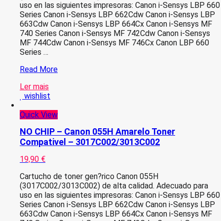
uso en las siguientes impresoras: Canon i-Sensys LBP 660
Series Canon i-Sensys LBP 662Cdw Canon i-Sensys LBP
663Cdw Canon i-Sensys LBP 664Cx Canon i-Sensys MF
740 Series Canon i-Sensys MF 742Cdw Canon i-Sensys
MF 744Cdw Canon i-Sensys MF 746Cx Canon LBP 660
Series …
Canon
Read More
055H
Ler mais
Magenta
wishlist
Toner
Compativel
Quick View
–
3018C002/3014C002
NO CHIP – Canon 055H Amarelo Toner
Compativel – 3017C002/3013C002
19,90
€
Cartucho de toner gen?rico Canon 055H
(3017C002/3013C002) de alta calidad. Adecuado para
uso en las siguientes impresoras: Canon i-Sensys LBP 660
Series Canon i-Sensys LBP 662Cdw Canon i-Sensys LBP
663Cdw Canon i-Sensys LBP 664Cx Canon i-Sensys MF