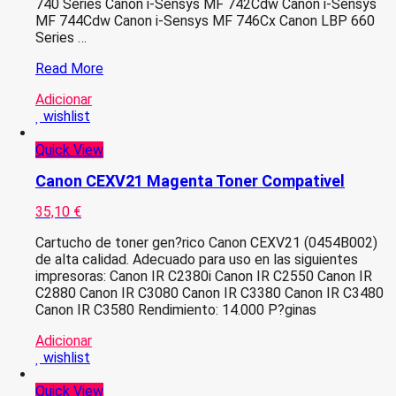
740 Series Canon i-Sensys MF 742Cdw Canon i-Sensys
MF 744Cdw Canon i-Sensys MF 746Cx Canon LBP 660
Series …
NO
Read More
CHIP
Adicionar
–
wishlist
Canon
055H
Quick View
Amarelo
Toner
Canon CEXV21 Magenta Toner Compativel
Compativel
–
35,10
€
3017C002/3013C002
Cartucho de toner gen?rico Canon CEXV21 (0454B002)
de alta calidad. Adecuado para uso en las siguientes
impresoras: Canon IR C2380i Canon IR C2550 Canon IR
C2880 Canon IR C3080 Canon IR C3380 Canon IR C3480
Canon IR C3580 Rendimiento: 14.000 P?ginas
Adicionar
wishlist
Quick View