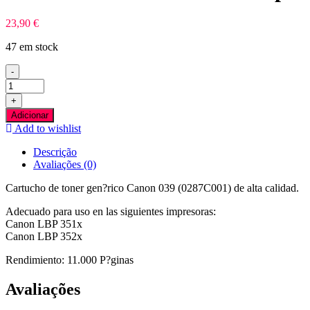
23,90
€
47 em stock
-
Quantidade
de
+
Canon
Adicionar
039
Add to wishlist
Preto
Toner
Descrição
Compativel
Avaliações (0)
Cartucho de toner gen?rico Canon 039 (0287C001) de alta calidad.
Adecuado para uso en las siguientes impresoras:
Canon LBP 351x
Canon LBP 352x
Rendimiento: 11.000 P?ginas
Avaliações