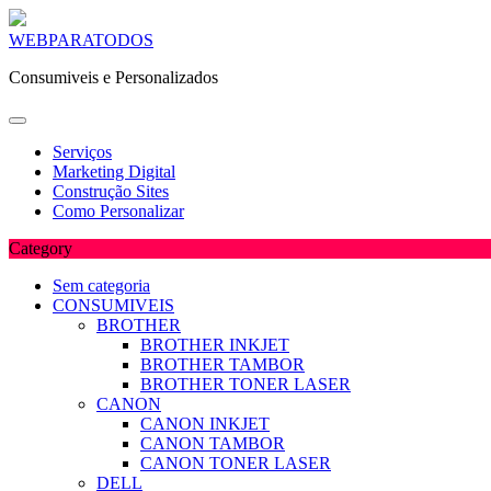
Skip
WEBPARATODOS
to
Consumiveis e Personalizados
content
Serviços
Marketing Digital
Construção Sites
Como Personalizar
Category
Sem categoria
CONSUMIVEIS
BROTHER
BROTHER INKJET
BROTHER TAMBOR
BROTHER TONER LASER
CANON
CANON INKJET
CANON TAMBOR
CANON TONER LASER
DELL