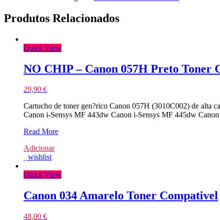
Produtos Relacionados
Quick View
NO CHIP – Canon 057H Preto Toner C
29,90
€
Cartucho de toner gen?rico Canon 057H (3010C002) de alta c
Canon i-Sensys MF 443dw Canon i-Sensys MF 445dw Cano
NO
Read More
CHIP
Adicionar
–
wishlist
Canon
057H
Quick View
Preto
Toner
Compativel
Canon 034 Amarelo Toner Compativel
–
3010C002
48,00
€