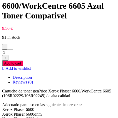
6600/WorkCentre 6605 Azul
Toner Compativel
9,50
€
91 in stock
-
Xerox
Phaser
+
6600/WorkCentre
Add to cart
6605
Add to wishlist
Azul
Toner
Description
Compativel
Reviews (0)
quantity
Cartucho de toner gen?rico Xerox Phaser 6600/WorkCentre 6605
(106R02229/106R02245) de alta calidad.
Adecuado para uso en las siguientes impresoras:
Xerox Phaser 6600
Xerox Phaser 6600dnm