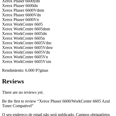
Xerox Phaser 6600ydn
Xerox Phaser 6600dn
Xerox Phaser 6600Vdnm
Xerox Phaser 6600Vdn
Xerox Phaser 6600Vn
Xerox WorkCentre 6605
Xerox WorkCentre 6605dnm
Xerox WorkCentre 6605dn
Xerox WorkCentre 6605n
Xerox WorkCentre 6605Vdnc
Xerox WorkCentre 6605Vdnw
Xerox WorkCentre 6605Vdn
Xerox WorkCentre 6605Vn
Xerox WorkCentre 6605Vxm
Rendimiento: 6.000 P?ginas
Reviews
There are no reviews yet.
Be the first to review “Xerox Phaser 6600/WorkCentre 6605 Azul
Toner Compativel”
O seu endereço de email não será publicado.
Campos obrigatórios