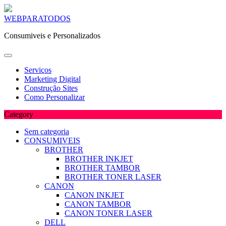
Skip
WEBPARATODOS
to
Consumiveis e Personalizados
content
Serviços
Marketing Digital
Construção Sites
Como Personalizar
Category
Sem categoria
CONSUMIVEIS
BROTHER
BROTHER INKJET
BROTHER TAMBOR
BROTHER TONER LASER
CANON
CANON INKJET
CANON TAMBOR
CANON TONER LASER
DELL