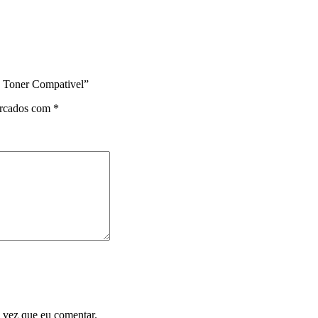
o Toner Compativel”
arcados com
*
 vez que eu comentar.