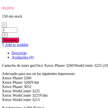
10,10
€
150 em stock
-
Quantidade
de
+
Xerox
Adicionar
Phaser
Add to wishlist
3260/WorkCentre
3225
Descrição
Preto
Avaliações (0)
Toner
Compativel
Cartucho de toner gen?rico Xerox Phaser 3260/WorkCentre 3225 (106
Adecuado para uso en las siguientes impresoras:
Xerox Phaser 3260
Xerox Phaser 3260Vdni
Xerox Phaser 3052
Xerox WorkCentre 3225
Xerox WorkCentre 3225Vdni
Xerox WorkCentre 3215
Rendimiento: 3.000 P?ginas