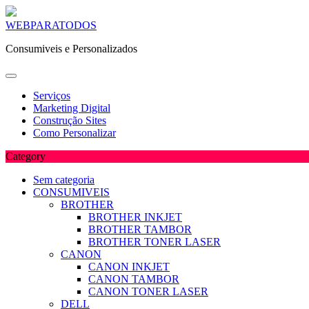
Skip
WEBPARATODOS
to
Consumiveis e Personalizados
content
Serviços
Marketing Digital
Construção Sites
Como Personalizar
Category
Sem categoria
CONSUMIVEIS
BROTHER
BROTHER INKJET
BROTHER TAMBOR
BROTHER TONER LASER
CANON
CANON INKJET
CANON TAMBOR
CANON TONER LASER
DELL