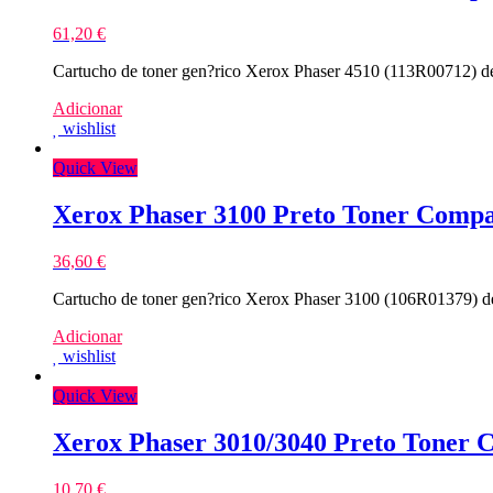
61,20
€
Cartucho de toner gen?rico Xerox Phaser 4510 (113R00712) de 
Adicionar
wishlist
Quick View
Xerox Phaser 3100 Preto Toner Compa
36,60
€
Cartucho de toner gen?rico Xerox Phaser 3100 (106R01379) d
Adicionar
wishlist
Quick View
Xerox Phaser 3010/3040 Preto Toner 
10,70
€