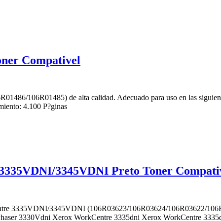
oner Compativel
6R01486/106R01485) de alta calidad. Adecuado para uso en las sigu
ento: 4.100 P?ginas
3335VDNI/3345VDNI Preto Toner Compati
tre 3335VDNI/3345VDNI (106R03623/106R03624/106R03622/106R03620
x Phaser 3330Vdni Xerox WorkCentre 3335dni Xerox WorkCentre 333