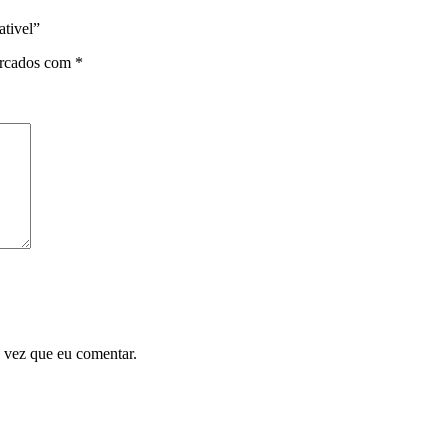
tivel”
arcados com
*
 vez que eu comentar.