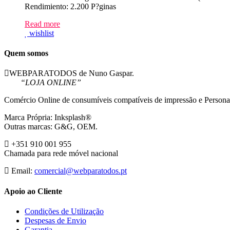
Rendimiento: 2.200 P?ginas
Read more
wishlist
Quem somos
WEBPARATODOS de Nuno Gaspar.
“LOJA ONLINE”
Comércio Online de consumíveis compatíveis de impressão e Persona
Marca Própria: Inksplash®
Outras marcas: G&G, OEM.
+351 910 001 955
Chamada para rede móvel nacional
Email:
comercial@webparatodos.pt
Apoio ao Cliente
Condições de Utilização
Despesas de Envio
Garantia