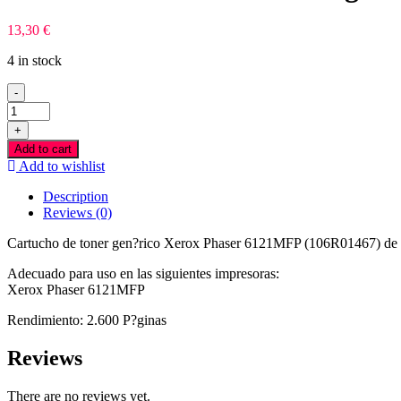
13,30
€
4 in stock
-
Xerox
Phaser
+
6121MFP
Add to cart
Magenta
Add to wishlist
Toner
Compativel
Description
quantity
Reviews (0)
Cartucho de toner gen?rico Xerox Phaser 6121MFP (106R01467) de a
Adecuado para uso en las siguientes impresoras:
Xerox Phaser 6121MFP
Rendimiento: 2.600 P?ginas
Reviews
There are no reviews yet.