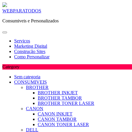
Skip
WEBPARATODOS
to
Consumiveis e Personalizados
content
Serviços
Marketing Digital
Construção Sites
Como Personalizar
Category
Sem categoria
CONSUMIVEIS
BROTHER
BROTHER INKJET
BROTHER TAMBOR
BROTHER TONER LASER
CANON
CANON INKJET
CANON TAMBOR
CANON TONER LASER
DELL