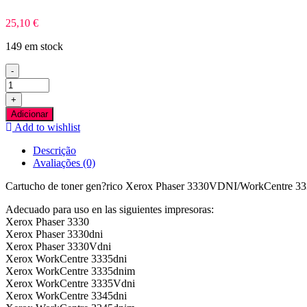
25,10
€
149 em stock
-
Quantidade
de
+
Xerox
Adicionar
Phaser
Add to wishlist
3330VDNI/WorkCentre
3335VDNI/3345VDNI
Descrição
Preto
Avaliações (0)
Toner
Compativel
Cartucho de toner gen?rico Xerox Phaser 3330VDNI/WorkCentre 
Adecuado para uso en las siguientes impresoras:
Xerox Phaser 3330
Xerox Phaser 3330dni
Xerox Phaser 3330Vdni
Xerox WorkCentre 3335dni
Xerox WorkCentre 3335dnim
Xerox WorkCentre 3335Vdni
Xerox WorkCentre 3345dni