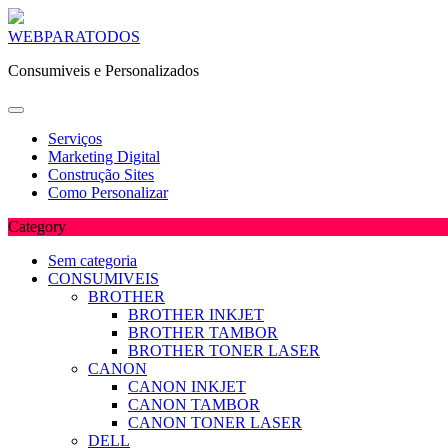
Skip
WEBPARATODOS
to
Consumiveis e Personalizados
content
Serviços
Marketing Digital
Construção Sites
Como Personalizar
Category
Sem categoria
CONSUMIVEIS
BROTHER
BROTHER INKJET
BROTHER TAMBOR
BROTHER TONER LASER
CANON
CANON INKJET
CANON TAMBOR
CANON TONER LASER
DELL