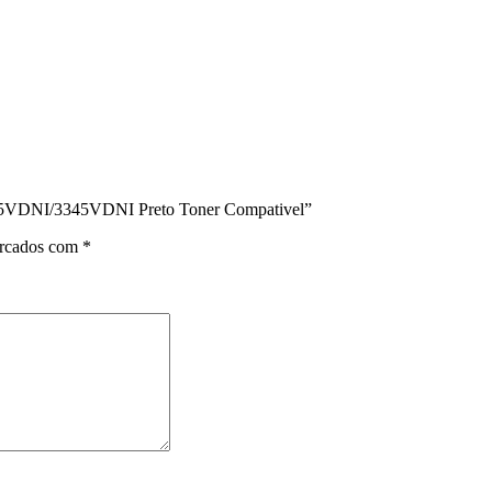
335VDNI/3345VDNI Preto Toner Compativel”
arcados com
*