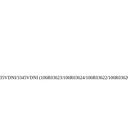
3335VDNI/3345VDNI (106R03623/106R03624/106R03622/106R03620) d