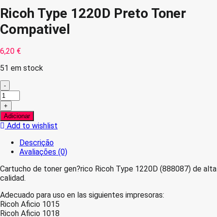
Ricoh Type 1220D Preto Toner
Compativel
6,20
€
51 em stock
-
Quantidade
de
+
Ricoh
Adicionar
Type
Add to wishlist
1220D
Preto
Descrição
Toner
Avaliações (0)
Compativel
Cartucho de toner gen?rico Ricoh Type 1220D (888087) de alta
calidad.
Adecuado para uso en las siguientes impresoras:
Ricoh Aficio 1015
Ricoh Aficio 1018