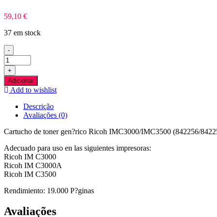
59,10
€
37 em stock
-
Quantidade
de
+
Ricoh
Adicionar
IMC3000/IMC3500
Add to wishlist
Amarelo
Toner
Descrição
Compativel
Avaliações (0)
Cartucho de toner gen?rico Ricoh IMC3000/IMC3500 (842256/842252
Adecuado para uso en las siguientes impresoras:
Ricoh IM C3000
Ricoh IM C3000A
Ricoh IM C3500
Rendimiento: 19.000 P?ginas
Avaliações