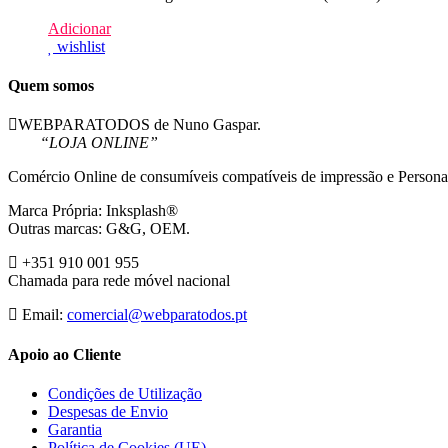
Adicionar
wishlist
Quem somos
WEBPARATODOS de Nuno Gaspar.
“LOJA ONLINE”
Comércio Online de consumíveis compatíveis de impressão e Persona
Marca Própria: Inksplash®
Outras marcas: G&G, OEM.
+351 910 001 955
Chamada para rede móvel nacional
Email:
comercial@webparatodos.pt
Apoio ao Cliente
Condições de Utilização
Despesas de Envio
Garantia
Política de Cookies (UE)