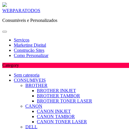
Skip
WEBPARATODOS
to
Consumiveis e Personalizados
content
Serviços
Marketing Digital
Construção Sites
Como Personalizar
Category
Sem categoria
CONSUMIVEIS
BROTHER
BROTHER INKJET
BROTHER TAMBOR
BROTHER TONER LASER
CANON
CANON INKJET
CANON TAMBOR
CANON TONER LASER
DELL