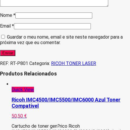
Nome
*
Email
*
Guardar o meu nome, email e site neste navegador para a
próxima vez que eu comentar.
REF:
RT-P801
Categoria:
RICOH TONER LASER
Produtos Relacionados
Quick View
Ricoh IMC4500/IMC5500/IMC6000 Azul Toner
Compativel
50,50
€
Cartucho de toner gen?rico Ricoh