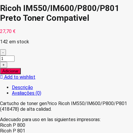
Ricoh IM550/IM600/P800/P801
Preto Toner Compativel
27,70
€
142 em stock
-
Quantidade
de
+
Ricoh
Adicionar
IM550/IM600/P800/P801
Add to wishlist
Preto
Toner
Descrição
Compativel
Avaliações (0)
Cartucho de toner gen?rico Ricoh IM550/IM600/P800/P801
(418478) de alta calidad.
Adecuado para uso en las siguientes impresoras:
Ricoh P 800
Ricoh P 801