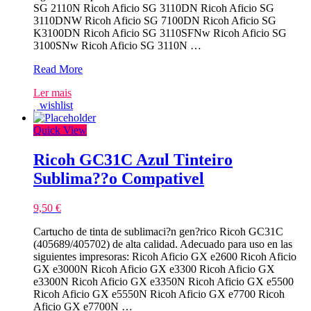
SG 2110N Ricoh Aficio SG 3110DN Ricoh Aficio SG
3110DNW Ricoh Aficio SG 7100DN Ricoh Aficio SG
K3100DN Ricoh Aficio SG 3110SFNw Ricoh Aficio SG
3100SNw Ricoh Aficio SG 3110N …
Ricoh
Read More
GC41
Ler mais
Amarelo
wishlist
Tinteiro
Sublima??
Quick View
o
Compativel
Ricoh GC31C Azul Tinteiro
Sublima??o Compativel
9,50
€
Cartucho de tinta de sublimaci?n gen?rico Ricoh GC31C
(405689/405702) de alta calidad. Adecuado para uso en las
siguientes impresoras: Ricoh Aficio GX e2600 Ricoh Aficio
GX e3000N Ricoh Aficio GX e3300 Ricoh Aficio GX
e3300N Ricoh Aficio GX e3350N Ricoh Aficio GX e5500
Ricoh Aficio GX e5550N Ricoh Aficio GX e7700 Ricoh
Aficio GX e7700N …