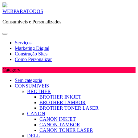
Skip
WEBPARATODOS
to
Consumiveis e Personalizados
content
Serviços
Marketing Digital
Construção Sites
Como Personalizar
Category
Sem categoria
CONSUMIVEIS
BROTHER
BROTHER INKJET
BROTHER TAMBOR
BROTHER TONER LASER
CANON
CANON INKJET
CANON TAMBOR
CANON TONER LASER
DELL