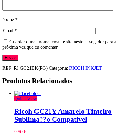
Nome
*
Email
*
Guardar o meu nome, email e site neste navegador para a
próxima vez que eu comentar.
REF:
RI-GC21BK(PG)
Categoria:
RICOH INKJET
Produtos Relacionados
Quick View
Ricoh GC21Y Amarelo Tinteiro
Sublima??o Compativel
9,50
€