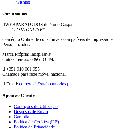
wishlist
Tinteiro
Compativel
Quem somos
WEBPARATODOS de Nuno Gaspar.
“LOJA ONLINE”
Comércio Online de consumíveis compatíveis de impressão e
Personalizados.
Marca Própria: Inksplash®
Outras marcas: G&G, OEM.
+351 910 001 955
Chamada para rede móvel nacional
Email:
comercial@webparatodos.pt
Apoio ao Cliente
Condições de Utilização
Despesas de Envio
Garantia
Política de Cookies (UE)
Politica de Privacidade