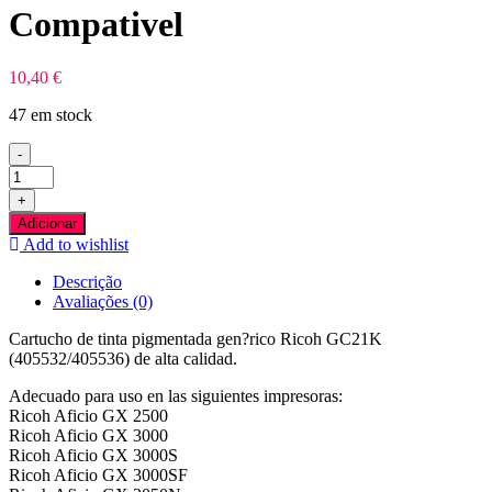
Compativel
10,40
€
47 em stock
-
Quantidade
de
+
Ricoh
Adicionar
GC21K
Add to wishlist
Preto
Tinteiro
Descrição
Compativel
Avaliações (0)
Cartucho de tinta pigmentada gen?rico Ricoh GC21K
(405532/405536) de alta calidad.
Adecuado para uso en las siguientes impresoras:
Ricoh Aficio GX 2500
Ricoh Aficio GX 3000
Ricoh Aficio GX 3000S
Ricoh Aficio GX 3000SF