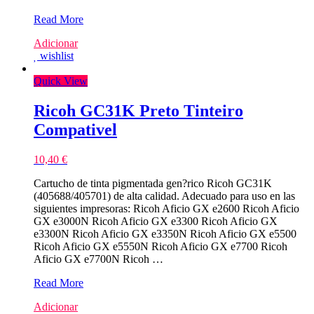
Ricoh
Read More
GC31C
Adicionar
Azul
wishlist
Tinteiro
Sublima??
Quick View
o
Compativel
Ricoh GC31K Preto Tinteiro
Compativel
10,40
€
Cartucho de tinta pigmentada gen?rico Ricoh GC31K
(405688/405701) de alta calidad. Adecuado para uso en las
siguientes impresoras: Ricoh Aficio GX e2600 Ricoh Aficio
GX e3000N Ricoh Aficio GX e3300 Ricoh Aficio GX
e3300N Ricoh Aficio GX e3350N Ricoh Aficio GX e5500
Ricoh Aficio GX e5550N Ricoh Aficio GX e7700 Ricoh
Aficio GX e7700N Ricoh …
Ricoh
Read More
GC31K
Adicionar
Preto