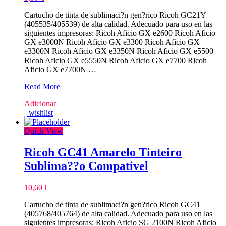
Cartucho de tinta de sublimaci?n gen?rico Ricoh GC21Y
(405535/405539) de alta calidad. Adecuado para uso en las
siguientes impresoras: Ricoh Aficio GX e2600 Ricoh Aficio
GX e3000N Ricoh Aficio GX e3300 Ricoh Aficio GX
e3300N Ricoh Aficio GX e3350N Ricoh Aficio GX e5500
Ricoh Aficio GX e5550N Ricoh Aficio GX e7700 Ricoh
Aficio GX e7700N …
Ricoh
Read More
GC21Y
Adicionar
Amarelo
wishlist
Tinteiro
Sublima??
Quick View
o
Compativel
Ricoh GC41 Amarelo Tinteiro
Sublima??o Compativel
10,60
€
Cartucho de tinta de sublimaci?n gen?rico Ricoh GC41
(405768/405764) de alta calidad. Adecuado para uso en las
siguientes impresoras: Ricoh Aficio SG 2100N Ricoh Aficio