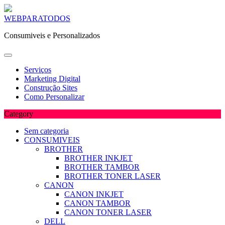
Skip
WEBPARATODOS
to
Consumiveis e Personalizados
content
Serviços
Marketing Digital
Construção Sites
Como Personalizar
Category
Sem categoria
CONSUMIVEIS
BROTHER
BROTHER INKJET
BROTHER TAMBOR
BROTHER TONER LASER
CANON
CANON INKJET
CANON TAMBOR
CANON TONER LASER
DELL