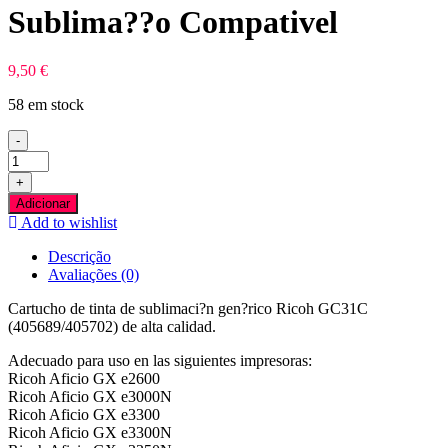
Sublima??o Compativel
9,50
€
58 em stock
-
Quantidade
de
+
Ricoh
Adicionar
GC31C
Add to wishlist
Azul
Tinteiro
Descrição
Sublima??
Avaliações (0)
o
Compativel
Cartucho de tinta de sublimaci?n gen?rico Ricoh GC31C
(405689/405702) de alta calidad.
Adecuado para uso en las siguientes impresoras:
Ricoh Aficio GX e2600
Ricoh Aficio GX e3000N
Ricoh Aficio GX e3300
Ricoh Aficio GX e3300N