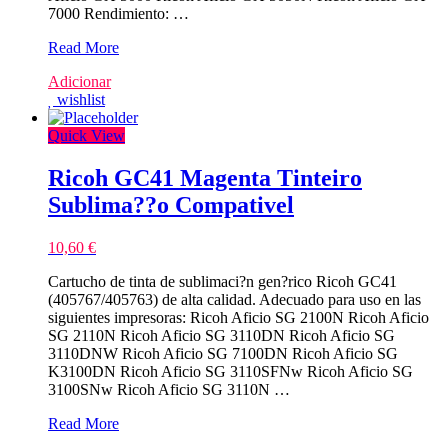
7000 Rendimiento: …
Ricoh
Read More
GC21C
Adicionar
Azul
wishlist
Tinteiro
Compativel
Quick View
Ricoh GC41 Magenta Tinteiro
Sublima??o Compativel
10,60
€
Cartucho de tinta de sublimaci?n gen?rico Ricoh GC41
(405767/405763) de alta calidad. Adecuado para uso en las
siguientes impresoras: Ricoh Aficio SG 2100N Ricoh Aficio
SG 2110N Ricoh Aficio SG 3110DN Ricoh Aficio SG
3110DNW Ricoh Aficio SG 7100DN Ricoh Aficio SG
K3100DN Ricoh Aficio SG 3110SFNw Ricoh Aficio SG
3100SNw Ricoh Aficio SG 3110N …
Ricoh
Read More
GC41