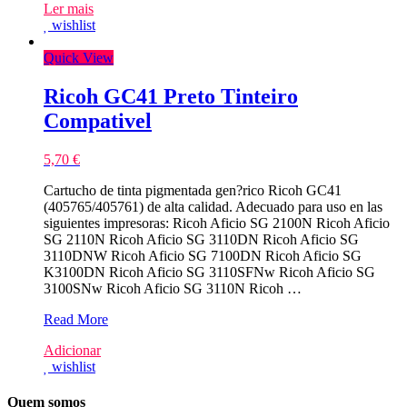
Ler mais
Magenta
wishlist
Tinteiro
Sublima??
Quick View
o
Compativel
Ricoh GC41 Preto Tinteiro
Compativel
5,70
€
Cartucho de tinta pigmentada gen?rico Ricoh GC41
(405765/405761) de alta calidad. Adecuado para uso en las
siguientes impresoras: Ricoh Aficio SG 2100N Ricoh Aficio
SG 2110N Ricoh Aficio SG 3110DN Ricoh Aficio SG
3110DNW Ricoh Aficio SG 7100DN Ricoh Aficio SG
K3100DN Ricoh Aficio SG 3110SFNw Ricoh Aficio SG
3100SNw Ricoh Aficio SG 3110N Ricoh …
Ricoh
Read More
GC41
Adicionar
Preto
wishlist
Tinteiro
Compativel
Quem somos