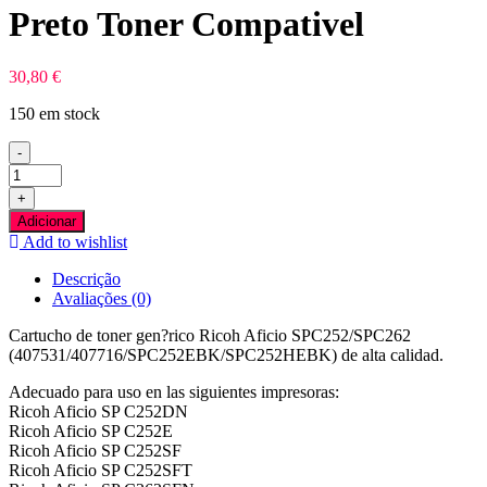
Preto Toner Compativel
30,80
€
150 em stock
-
Quantidade
de
+
Ricoh
Adicionar
Aficio
Add to wishlist
SPC252/SPC262
Preto
Descrição
Toner
Avaliações (0)
Compativel
Cartucho de toner gen?rico Ricoh Aficio SPC252/SPC262
(407531/407716/SPC252EBK/SPC252HEBK) de alta calidad.
Adecuado para uso en las siguientes impresoras:
Ricoh Aficio SP C252DN
Ricoh Aficio SP C252E
Ricoh Aficio SP C252SF
Ricoh Aficio SP C252SFT