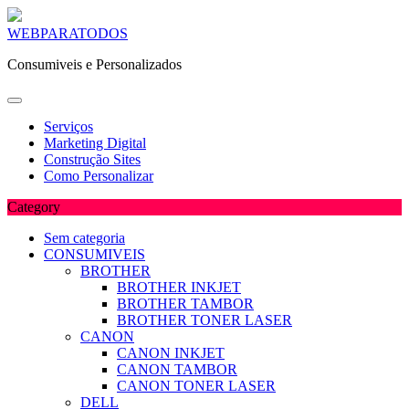
Skip
WEBPARATODOS
to
Consumiveis e Personalizados
content
Serviços
Marketing Digital
Construção Sites
Como Personalizar
Category
Sem categoria
CONSUMIVEIS
BROTHER
BROTHER INKJET
BROTHER TAMBOR
BROTHER TONER LASER
CANON
CANON INKJET
CANON TAMBOR
CANON TONER LASER
DELL