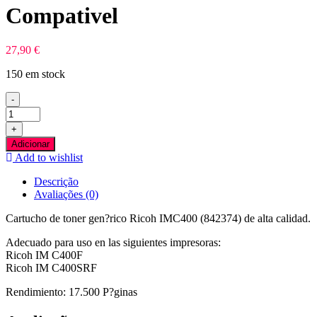
Compativel
27,90
€
150 em stock
-
Quantidade
de
+
Ricoh
Adicionar
IMC400
Add to wishlist
Preto
Toner
Descrição
Compativel
Avaliações (0)
Cartucho de toner gen?rico Ricoh IMC400 (842374) de alta calidad.
Adecuado para uso en las siguientes impresoras:
Ricoh IM C400F
Ricoh IM C400SRF
Rendimiento: 17.500 P?ginas