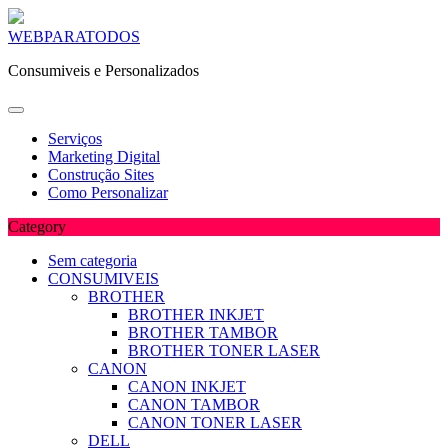
Skip
WEBPARATODOS
to
Consumiveis e Personalizados
content
Serviços
Marketing Digital
Construção Sites
Como Personalizar
Category
Sem categoria
CONSUMIVEIS
BROTHER
BROTHER INKJET
BROTHER TAMBOR
BROTHER TONER LASER
CANON
CANON INKJET
CANON TAMBOR
CANON TONER LASER
DELL