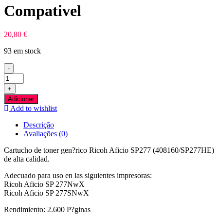
Compativel
20,80
€
93 em stock
-
Quantidade
de
+
Ricoh
Adicionar
Aficio
Add to wishlist
SP277
Preto
Descrição
Toner
Avaliações (0)
Compativel
Cartucho de toner gen?rico Ricoh Aficio SP277 (408160/SP277HE)
de alta calidad.
Adecuado para uso en las siguientes impresoras:
Ricoh Aficio SP 277NwX
Ricoh Aficio SP 277SNwX
Rendimiento: 2.600 P?ginas