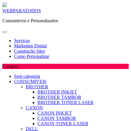
Skip
WEBPARATODOS
to
Consumiveis e Personalizados
content
Serviços
Marketing Digital
Construção Sites
Como Personalizar
Category
Sem categoria
CONSUMIVEIS
BROTHER
BROTHER INKJET
BROTHER TAMBOR
BROTHER TONER LASER
CANON
CANON INKJET
CANON TAMBOR
CANON TONER LASER
DELL