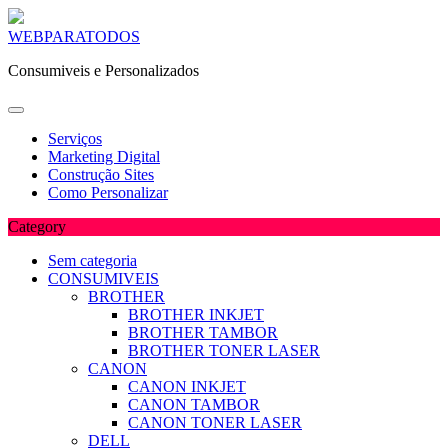
Skip
WEBPARATODOS
to
Consumiveis e Personalizados
content
Serviços
Marketing Digital
Construção Sites
Como Personalizar
Category
Sem categoria
CONSUMIVEIS
BROTHER
BROTHER INKJET
BROTHER TAMBOR
BROTHER TONER LASER
CANON
CANON INKJET
CANON TAMBOR
CANON TONER LASER
DELL