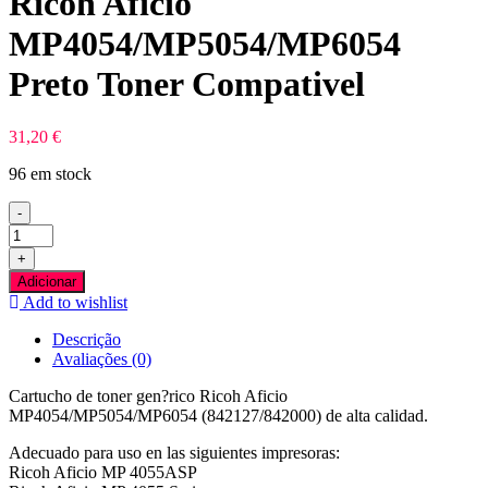
Ricoh Aficio
MP4054/MP5054/MP6054
Preto Toner Compativel
31,20
€
96 em stock
-
Quantidade
de
+
Ricoh
Adicionar
Aficio
Add to wishlist
MP4054/MP5054/MP6054
Preto
Descrição
Toner
Avaliações (0)
Compativel
Cartucho de toner gen?rico Ricoh Aficio
MP4054/MP5054/MP6054 (842127/842000) de alta calidad.
Adecuado para uso en las siguientes impresoras:
Ricoh Aficio MP 4055ASP