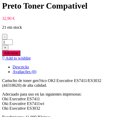
Preto Toner Compativel
32,90
€
21 em stock
-
Quantidade
de
+
OKI
Adicionar
Executive
Add to wishlist
ES7411/ES3032
Preto
Descrição
Toner
Avaliações (0)
Compativel
Cartucho de toner gen?rico OKI Executive ES7411/ES3032
(44318620) de alta calidad.
Adecuado para uso en las siguientes impresoras:
Oki Executive ES7411
Oki Executive ES7411wt
Oki Executive ES3032