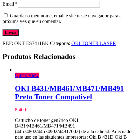
Email
*
Guardar o meu nome, email e site neste navegador para a
próxima vez que eu comentar.
REF:
OKT-ES7411BK
Categoria:
OKI TONER LASER
Produtos Relacionados
Quick View
OKI B431/MB461/MB471/MB491
Preto Toner Compativel
8,40
€
Cartucho de toner gen?rico OKI
B431/MB461/MB471/MB491
(44574802/44574902/44917602) de alta calidad. Adecuado
para uso en las siguientes impresoras: Oki B 431D Oki B