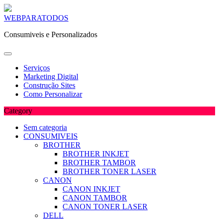
Skip
WEBPARATODOS
to
Consumiveis e Personalizados
content
Serviços
Marketing Digital
Construção Sites
Como Personalizar
Category
Sem categoria
CONSUMIVEIS
BROTHER
BROTHER INKJET
BROTHER TAMBOR
BROTHER TONER LASER
CANON
CANON INKJET
CANON TAMBOR
CANON TONER LASER
DELL