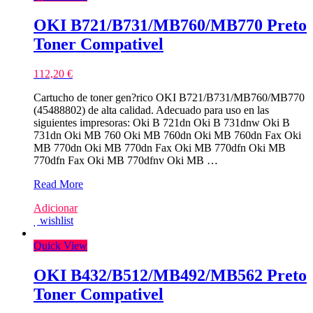
OKI B721/B731/MB760/MB770 Preto
Toner Compativel
112,20
€
Cartucho de toner gen?rico OKI B721/B731/MB760/MB770
(45488802) de alta calidad. Adecuado para uso en las
siguientes impresoras: Oki B 721dn Oki B 731dnw Oki B
731dn Oki MB 760 Oki MB 760dn Oki MB 760dn Fax Oki
MB 770dn Oki MB 770dn Fax Oki MB 770dfn Oki MB
770dfn Fax Oki MB 770dfnv Oki MB …
OKI
Read More
B721/B731/MB760/MB770
Adicionar
Preto
wishlist
Toner
Compativel
Quick View
OKI B432/B512/MB492/MB562 Preto
Toner Compativel