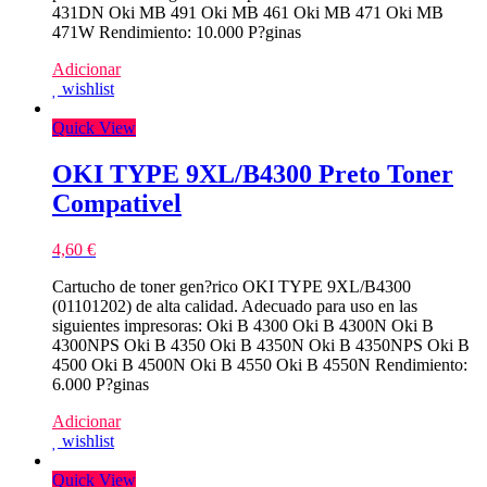
431DN Oki MB 491 Oki MB 461 Oki MB 471 Oki MB
471W Rendimiento: 10.000 P?ginas
Adicionar
wishlist
Quick View
OKI TYPE 9XL/B4300 Preto Toner
Compativel
4,60
€
Cartucho de toner gen?rico OKI TYPE 9XL/B4300
(01101202) de alta calidad. Adecuado para uso en las
siguientes impresoras: Oki B 4300 Oki B 4300N Oki B
4300NPS Oki B 4350 Oki B 4350N Oki B 4350NPS Oki B
4500 Oki B 4500N Oki B 4550 Oki B 4550N Rendimiento:
6.000 P?ginas
Adicionar
wishlist
Quick View