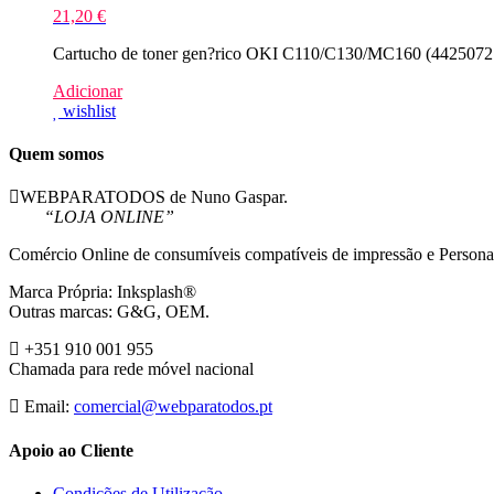
21,20
€
Cartucho de toner gen?rico OKI C110/C130/MC160 (44250721) 
Adicionar
wishlist
Quem somos
WEBPARATODOS de Nuno Gaspar.
“LOJA ONLINE”
Comércio Online de consumíveis compatíveis de impressão e Persona
Marca Própria: Inksplash®
Outras marcas: G&G, OEM.
+351 910 001 955
Chamada para rede móvel nacional
Email:
comercial@webparatodos.pt
Apoio ao Cliente
Condições de Utilização