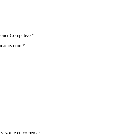
oner Compativel”
arcados com
*
 vez que eu comentar.