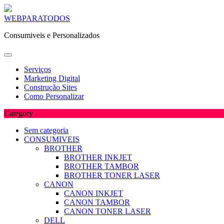
Skip
WEBPARATODOS
to
Consumiveis e Personalizados
content
Serviços
Marketing Digital
Construção Sites
Como Personalizar
Category
Sem categoria
CONSUMIVEIS
BROTHER
BROTHER INKJET
BROTHER TAMBOR
BROTHER TONER LASER
CANON
CANON INKJET
CANON TAMBOR
CANON TONER LASER
DELL