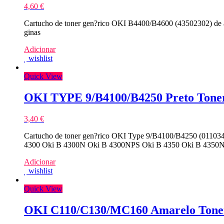
4,60
€
Cartucho de toner gen?rico OKI B4400/B4600 (43502302) de a
ginas
Adicionar
wishlist
Quick View
OKI TYPE 9/B4100/B4250 Preto Tone
3,40
€
Cartucho de toner gen?rico OKI Type 9/B4100/B4250 (0110340
4300 Oki B 4300N Oki B 4300NPS Oki B 4350 Oki B 4350N 
Adicionar
wishlist
Quick View
OKI C110/C130/MC160 Amarelo Tone