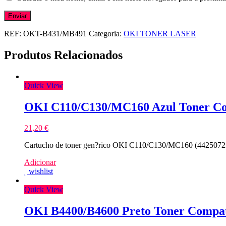
REF:
OKT-B431/MB491
Categoria:
OKI TONER LASER
Produtos Relacionados
Quick View
OKI C110/C130/MC160 Azul Toner Co
21,20
€
Cartucho de toner gen?rico OKI C110/C130/MC160 (44250723) 
Adicionar
wishlist
Quick View
OKI B4400/B4600 Preto Toner Compat