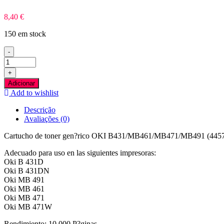
8,40
€
150 em stock
-
Quantidade
de
+
OKI
Adicionar
B431/MB461/MB471/MB491
Add to wishlist
Preto
Toner
Descrição
Compativel
Avaliações (0)
Cartucho de toner gen?rico OKI B431/MB461/MB471/MB491 (445748
Adecuado para uso en las siguientes impresoras:
Oki B 431D
Oki B 431DN
Oki MB 491
Oki MB 461
Oki MB 471
Oki MB 471W
Rendimiento: 10.000 P?ginas