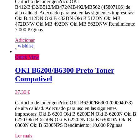
Cartucho de toner gen?rico OKI
B412/B432/B512/MB472/MB492/MB562 (45807106) de
alta calidad. Adecuado para uso en las siguientes impresoras:
Oki B 412DN Oki B 432DN Oki B 512DN Oki MB
472DNW Oki MB 492DN Oki MB 562DNW Rendimiento:
7.000 P?ginas
Adicionar
wishlist
Quick View
OKI B6200/B6300 Preto Toner
Compativel
37,30
€
Cartucho de toner gen?rico OKI B6200/B6300 (09004078)
de alta calidad. Adecuado para uso en las siguientes
impresoras: Oki B 6200 Oki B 6200DN Oki B 6200N Oki B
6250 Oki B 6250N Oki B 6250DN Oki B 6300DN Oki B
6300N Oki B 6300NPS Rendimiento: 10.000 P?ginas
Ler mais