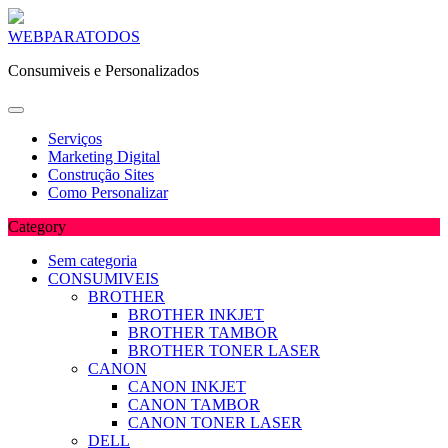
Skip
WEBPARATODOS
to
Consumiveis e Personalizados
content
Serviços
Marketing Digital
Construção Sites
Como Personalizar
Category
Sem categoria
CONSUMIVEIS
BROTHER
BROTHER INKJET
BROTHER TAMBOR
BROTHER TONER LASER
CANON
CANON INKJET
CANON TAMBOR
CANON TONER LASER
DELL