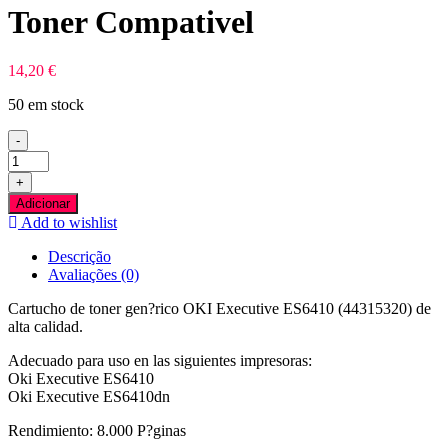
Toner Compativel
14,20
€
50 em stock
-
Quantidade
de
+
OKI
Adicionar
Executive
Add to wishlist
ES6410
Preto
Descrição
Toner
Avaliações (0)
Compativel
Cartucho de toner gen?rico OKI Executive ES6410 (44315320) de
alta calidad.
Adecuado para uso en las siguientes impresoras:
Oki Executive ES6410
Oki Executive ES6410dn
Rendimiento: 8.000 P?ginas