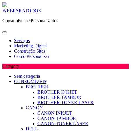
Skip
WEBPARATODOS
to
Consumiveis e Personalizados
content
Serviços
Marketing Digital
Construção Sites
Como Personalizar
Category
Sem categoria
CONSUMIVEIS
BROTHER
BROTHER INKJET
BROTHER TAMBOR
BROTHER TONER LASER
CANON
CANON INKJET
CANON TAMBOR
CANON TONER LASER
DELL