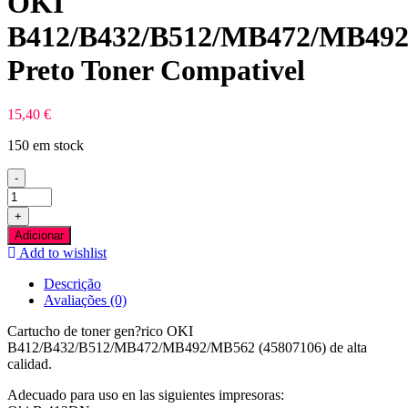
OKI
B412/B432/B512/MB472/MB49
Preto Toner Compativel
15,40
€
150 em stock
-
Quantidade
de
+
OKI
Adicionar
B412/B432/B512/MB472/MB492/MB562
Add to wishlist
Preto
Toner
Descrição
Compativel
Avaliações (0)
Cartucho de toner gen?rico OKI
B412/B432/B512/MB472/MB492/MB562 (45807106) de alta
calidad.
Adecuado para uso en las siguientes impresoras: