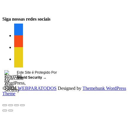
Siga nossas redes sociais
facebook
facebook
facebook
Este Site é Protegido Por
Shield Security
→
© 2024
WEBPARATODOS
Designed by
Themehunk WordPress
Theme