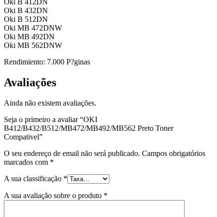
Oki B 412DN
Oki B 432DN
Oki B 512DN
Oki MB 472DNW
Oki MB 492DN
Oki MB 562DNW
Rendimiento: 7.000 P?ginas
Avaliações
Ainda não existem avaliações.
Seja o primeiro a avaliar “OKI
B412/B432/B512/MB472/MB492/MB562 Preto Toner
Compativel”
O seu endereço de email não será publicado.
Campos obrigatórios
marcados com
*
A sua classificação
*
A sua avaliação sobre o produto
*