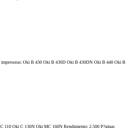
es impresoras: Oki B 430 Oki B 430D Oki B 430DN Oki B 440 Oki B
Oki C 110 Oki C 130N Oki MC 160N Rendimiento: 2.500 P?ginas