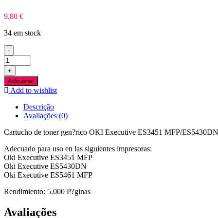
9,80
€
34 em stock
-
Quantidade
de
+
OKI
Adicionar
Executive
Add to wishlist
ES3451
MFP/ES5430DN/ES5461
Descrição
MFP
Avaliações (0)
Preto
Toner
Cartucho de toner gen?rico OKI Executive ES3451 MFP/ES5430DN/
Compativel
Adecuado para uso en las siguientes impresoras:
Oki Executive ES3451 MFP
Oki Executive ES5430DN
Oki Executive ES5461 MFP
Rendimiento: 5.000 P?ginas
Avaliações