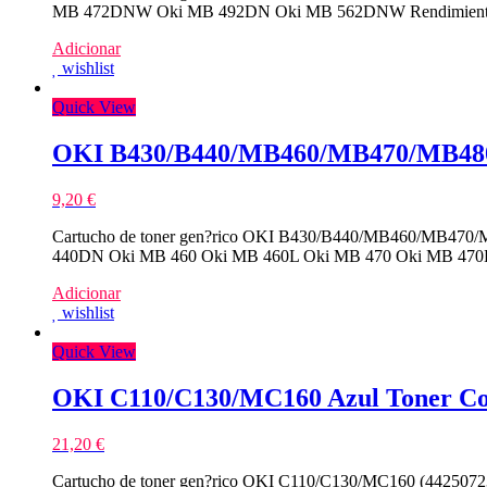
MB 472DNW Oki MB 492DN Oki MB 562DNW Rendimiento:
Adicionar
wishlist
Quick View
OKI B430/B440/MB460/MB470/MB480 
9,20
€
Cartucho de toner gen?rico OKI B430/B440/MB460/MB470/MB4
440DN Oki MB 460 Oki MB 460L Oki MB 470 Oki MB 470L 
Adicionar
wishlist
Quick View
OKI C110/C130/MC160 Azul Toner Co
21,20
€
Cartucho de toner gen?rico OKI C110/C130/MC160 (44250723) 