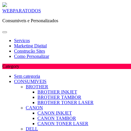
Skip
WEBPARATODOS
to
Consumiveis e Personalizados
content
Serviços
Marketing Digital
Construção Sites
Como Personalizar
Category
Sem categoria
CONSUMIVEIS
BROTHER
BROTHER INKJET
BROTHER TAMBOR
BROTHER TONER LASER
CANON
CANON INKJET
CANON TAMBOR
CANON TONER LASER
DELL