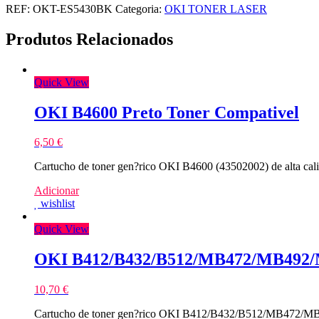
REF:
OKT-ES5430BK
Categoria:
OKI TONER LASER
Produtos Relacionados
Quick View
OKI B4600 Preto Toner Compativel
6,50
€
Cartucho de toner gen?rico OKI B4600 (43502002) de alta cal
Adicionar
wishlist
Quick View
OKI B412/B432/B512/MB472/MB492/M
10,70
€
Cartucho de toner gen?rico OKI B412/B432/B512/MB472/MB49