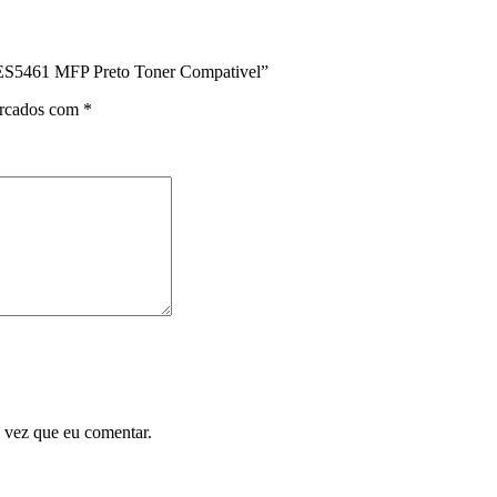
ES5461 MFP Preto Toner Compativel”
arcados com
*
 vez que eu comentar.