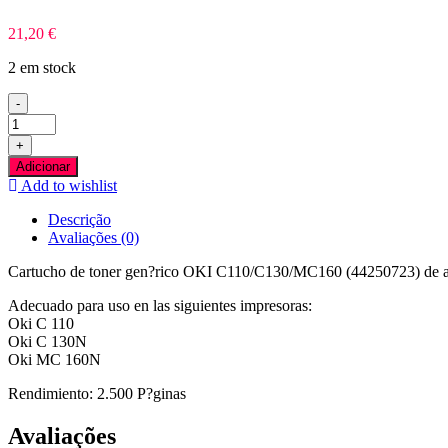
21,20
€
2 em stock
-
Quantidade
de
+
OKI
Adicionar
C110/C130/MC160
Add to wishlist
Azul
Toner
Descrição
Compativel
Avaliações (0)
Cartucho de toner gen?rico OKI C110/C130/MC160 (44250723) de al
Adecuado para uso en las siguientes impresoras:
Oki C 110
Oki C 130N
Oki MC 160N
Rendimiento: 2.500 P?ginas
Avaliações