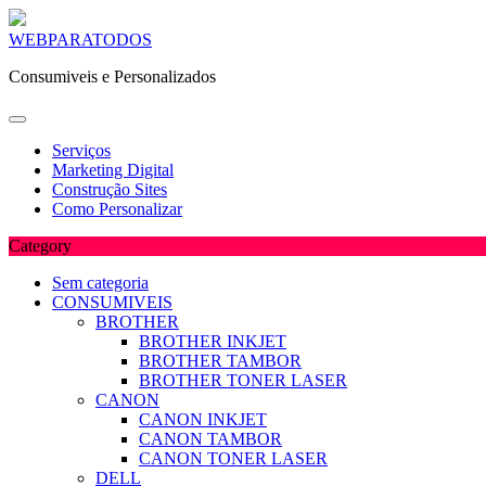
Skip
WEBPARATODOS
to
Consumiveis e Personalizados
content
Serviços
Marketing Digital
Construção Sites
Como Personalizar
Category
Sem categoria
CONSUMIVEIS
BROTHER
BROTHER INKJET
BROTHER TAMBOR
BROTHER TONER LASER
CANON
CANON INKJET
CANON TAMBOR
CANON TONER LASER
DELL