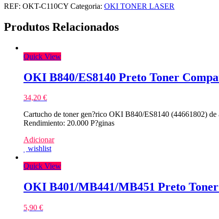
REF:
OKT-C110CY
Categoria:
OKI TONER LASER
Produtos Relacionados
Quick View
OKI B840/ES8140 Preto Toner Compat
34,20
€
Cartucho de toner gen?rico OKI B840/ES8140 (44661802) de a
Rendimiento: 20.000 P?ginas
Adicionar
wishlist
Quick View
OKI B401/MB441/MB451 Preto Toner
5,90
€