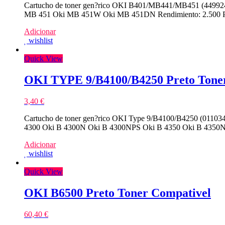
Cartucho de toner gen?rico OKI B401/MB441/MB451 (44992402
MB 451 Oki MB 451W Oki MB 451DN Rendimiento: 2.500 P
Adicionar
wishlist
Quick View
OKI TYPE 9/B4100/B4250 Preto Tone
3,40
€
Cartucho de toner gen?rico OKI Type 9/B4100/B4250 (0110340
4300 Oki B 4300N Oki B 4300NPS Oki B 4350 Oki B 4350N 
Adicionar
wishlist
Quick View
OKI B6500 Preto Toner Compativel
60,40
€