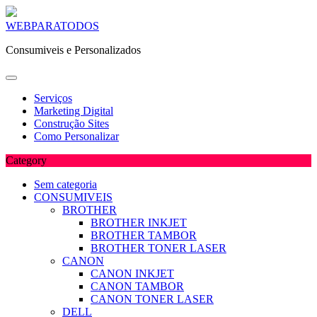
Skip
WEBPARATODOS
to
Consumiveis e Personalizados
content
Serviços
Marketing Digital
Construção Sites
Como Personalizar
Category
Sem categoria
CONSUMIVEIS
BROTHER
BROTHER INKJET
BROTHER TAMBOR
BROTHER TONER LASER
CANON
CANON INKJET
CANON TAMBOR
CANON TONER LASER
DELL