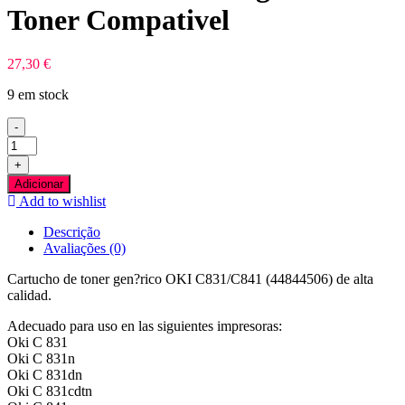
Toner Compativel
27,30
€
9 em stock
-
Quantidade
de
+
OKI
Adicionar
C831/C841
Add to wishlist
Magenta
Toner
Descrição
Compativel
Avaliações (0)
Cartucho de toner gen?rico OKI C831/C841 (44844506) de alta
calidad.
Adecuado para uso en las siguientes impresoras:
Oki C 831
Oki C 831n
Oki C 831dn
Oki C 831cdtn