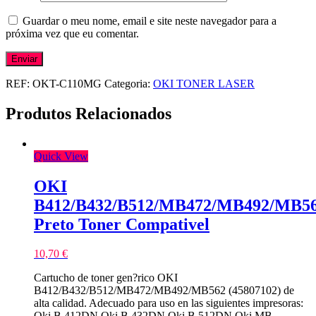
Guardar o meu nome, email e site neste navegador para a
próxima vez que eu comentar.
REF:
OKT-C110MG
Categoria:
OKI TONER LASER
Produtos Relacionados
Quick View
OKI
B412/B432/B512/MB472/MB492/MB5
Preto Toner Compativel
10,70
€
Cartucho de toner gen?rico OKI
B412/B432/B512/MB472/MB492/MB562 (45807102) de
alta calidad. Adecuado para uso en las siguientes impresoras:
Oki B 412DN Oki B 432DN Oki B 512DN Oki MB