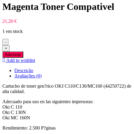
Magenta Toner Compativel
21,20
€
1 em stock
-
Quantidade
+
de
Adicionar
OKI
Add to wishlist
C110/C130/MC160
Magenta
Descrição
Toner
Avaliações (0)
Compativel
Cartucho de toner gen?rico OKI C110/C130/MC160 (44250722) de
alta calidad.
Adecuado para uso en las siguientes impresoras:
Oki C 110
Oki C 130N
Oki MC 160N
Rendimiento: 2.500 P?ginas