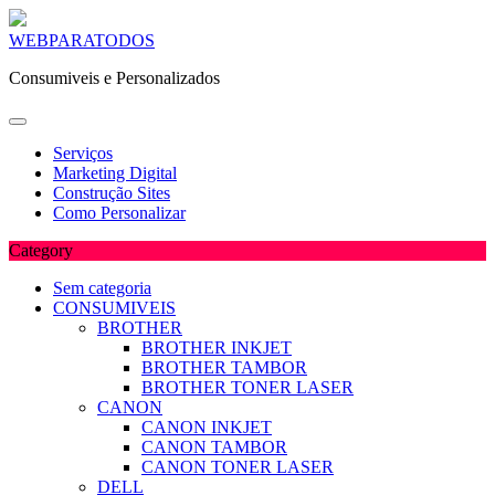
Skip
WEBPARATODOS
to
Consumiveis e Personalizados
content
Serviços
Marketing Digital
Construção Sites
Como Personalizar
Category
Sem categoria
CONSUMIVEIS
BROTHER
BROTHER INKJET
BROTHER TAMBOR
BROTHER TONER LASER
CANON
CANON INKJET
CANON TAMBOR
CANON TONER LASER
DELL