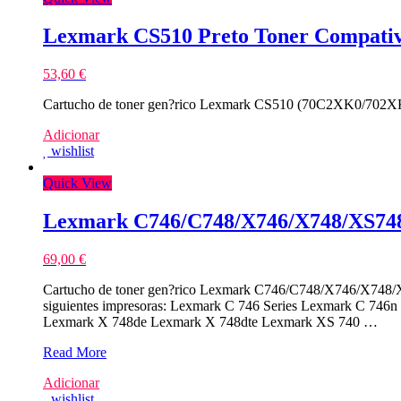
Lexmark CS510 Preto Toner Compativ
53,60
€
Cartucho de toner gen?rico Lexmark CS510 (70C2XK0/702XK) d
Adicionar
wishlist
Quick View
Lexmark C746/C748/X746/X748/XS748
69,00
€
Cartucho de toner gen?rico Lexmark C746/C748/X746/X
siguientes impresoras: Lexmark C 746 Series Lexmark C 7
Lexmark X 748de Lexmark X 748dte Lexmark XS 740 …
Lexmark
Read More
C746/C748/X746/X748/XS748
Adicionar
Amarelo
wishlist
Toner