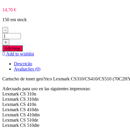
14,70
€
150 em stock
-
Quantidade
de
+
Lexmark
Adicionar
CS310/CS410/CS510
Add to wishlist
Amarelo
Toner
Descrição
Compativel
Avaliações (0)
Cartucho de toner gen?rico Lexmark CS310/CS410/CS510 (70C2HY
Adecuado para uso en las siguientes impresoras:
Lexmark CS 310n
Lexmark CS 310dn
Lexmark CS 410n
Lexmark CS 410dn
Lexmark CS 410dtn
Lexmark CS 510de
Lexmark CS 510dte