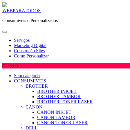
Skip
WEBPARATODOS
to
Consumiveis e Personalizados
content
Serviços
Marketing Digital
Construção Sites
Como Personalizar
Category
Sem categoria
CONSUMIVEIS
BROTHER
BROTHER INKJET
BROTHER TAMBOR
BROTHER TONER LASER
CANON
CANON INKJET
CANON TAMBOR
CANON TONER LASER
DELL