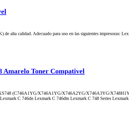
el
e alta calidad. Adecuado para uso en las siguientes impresoras: L
 Amarelo Toner Compativel
748/XS748 (C746A1YG/X746A1YG/X746A2YG/X746A3YG/X748H1YG/X74
46n Lexmark C 746dn Lexmark C 746dtn Lexmark C 748 Series Lexma