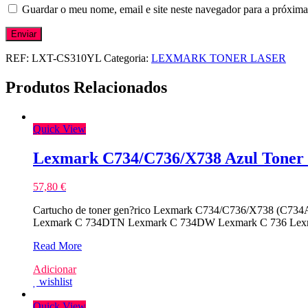
Guardar o meu nome, email e site neste navegador para a próxima
REF:
LXT-CS310YL
Categoria:
LEXMARK TONER LASER
Produtos Relacionados
Quick View
Lexmark C734/C736/X738 Azul Toner
57,80
€
Cartucho de toner gen?rico Lexmark C734/C736/X738 (C734A
Lexmark C 734DTN Lexmark C 734DW Lexmark C 736 Lex
Lexmark
Read More
C734/C736/X738
Adicionar
Azul
wishlist
Toner
Compativel
Quick View