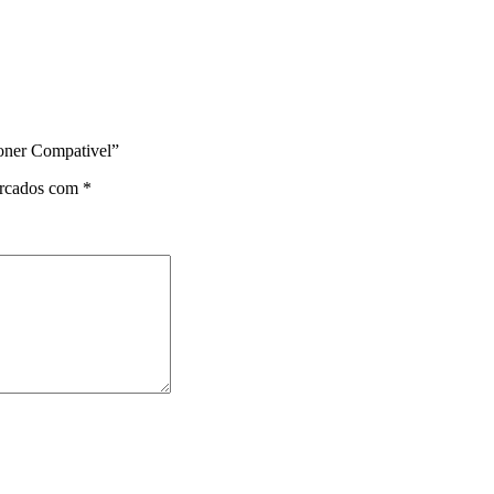
oner Compativel”
arcados com
*