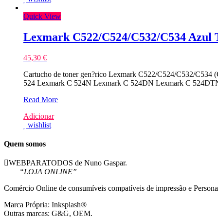
Compativel
Quick View
Lexmark C522/C524/C532/C534 Azul 
45,30
€
Cartucho de toner gen?rico Lexmark C522/C524/C532/C534 (C
524 Lexmark C 524N Lexmark C 524DN Lexmark C 524DT
Lexmark
Read More
C522/C524/C532/C534
Adicionar
Azul
wishlist
Toner
Compativel
Quem somos
WEBPARATODOS de Nuno Gaspar.
“LOJA ONLINE”
Comércio Online de consumíveis compatíveis de impressão e Persona
Marca Própria: Inksplash®
Outras marcas: G&G, OEM.