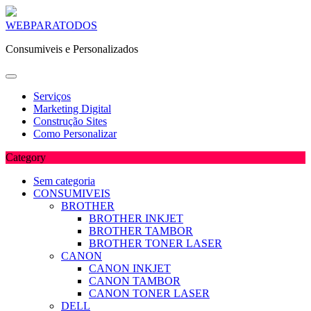
Skip
WEBPARATODOS
to
Consumiveis e Personalizados
content
Serviços
Marketing Digital
Construção Sites
Como Personalizar
Category
Sem categoria
CONSUMIVEIS
BROTHER
BROTHER INKJET
BROTHER TAMBOR
BROTHER TONER LASER
CANON
CANON INKJET
CANON TAMBOR
CANON TONER LASER
DELL