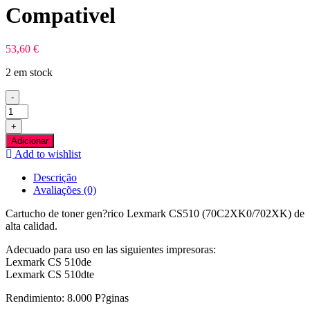
Compativel
53,60
€
2 em stock
-
Quantidade
de
+
Lexmark
Adicionar
CS510
Add to wishlist
Preto
Toner
Descrição
Compativel
Avaliações (0)
Cartucho de toner gen?rico Lexmark CS510 (70C2XK0/702XK) de
alta calidad.
Adecuado para uso en las siguientes impresoras:
Lexmark CS 510de
Lexmark CS 510dte
Rendimiento: 8.000 P?ginas