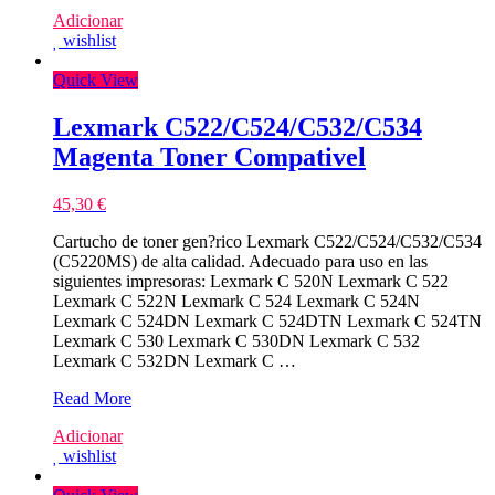
C746/C748/X746/X748/XS748
Adicionar
Preto
wishlist
Toner
Compativel
Quick View
Lexmark C522/C524/C532/C534
Magenta Toner Compativel
45,30
€
Cartucho de toner gen?rico Lexmark C522/C524/C532/C534
(C5220MS) de alta calidad. Adecuado para uso en las
siguientes impresoras: Lexmark C 520N Lexmark C 522
Lexmark C 522N Lexmark C 524 Lexmark C 524N
Lexmark C 524DN Lexmark C 524DTN Lexmark C 524TN
Lexmark C 530 Lexmark C 530DN Lexmark C 532
Lexmark C 532DN Lexmark C …
Lexmark
Read More
C522/C524/C532/C534
Adicionar
Magenta
wishlist
Toner
Compativel