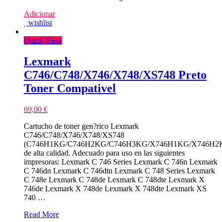
Adicionar
wishlist
Quick View
Lexmark
C746/C748/X746/X748/XS748 Preto
Toner Compativel
69,00
€
Cartucho de toner gen?rico Lexmark
C746/C748/X746/X748/XS748
(C746H1KG/C746H2KG/C746H3KG/X746H1KG/X746H2K
de alta calidad. Adecuado para uso en las siguientes
impresoras: Lexmark C 746 Series Lexmark C 746n Lexmark
C 746dn Lexmark C 746dtn Lexmark C 748 Series Lexmark
C 748e Lexmark C 748de Lexmark C 748dte Lexmark X
746de Lexmark X 748de Lexmark X 748dte Lexmark XS
740 …
Lexmark
Read More