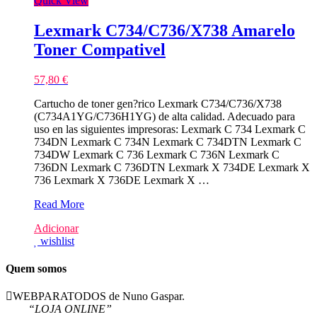
Quick View
Lexmark C734/C736/X738 Amarelo
Toner Compativel
57,80
€
Cartucho de toner gen?rico Lexmark C734/C736/X738
(C734A1YG/C736H1YG) de alta calidad. Adecuado para
uso en las siguientes impresoras: Lexmark C 734 Lexmark C
734DN Lexmark C 734N Lexmark C 734DTN Lexmark C
734DW Lexmark C 736 Lexmark C 736N Lexmark C
736DN Lexmark C 736DTN Lexmark X 734DE Lexmark X
736 Lexmark X 736DE Lexmark X …
Lexmark
Read More
C734/C736/X738
Adicionar
Amarelo
wishlist
Toner
Compativel
Quem somos
WEBPARATODOS de Nuno Gaspar.
“LOJA ONLINE”