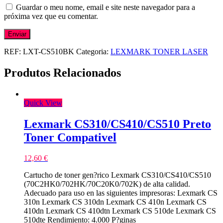
Guardar o meu nome, email e site neste navegador para a
próxima vez que eu comentar.
REF:
LXT-CS510BK
Categoria:
LEXMARK TONER LASER
Produtos Relacionados
Quick View
Lexmark CS310/CS410/CS510 Preto
Toner Compativel
12,60
€
Cartucho de toner gen?rico Lexmark CS310/CS410/CS510
(70C2HK0/702HK/70C20K0/702K) de alta calidad.
Adecuado para uso en las siguientes impresoras: Lexmark CS
310n Lexmark CS 310dn Lexmark CS 410n Lexmark CS
410dn Lexmark CS 410dtn Lexmark CS 510de Lexmark CS
510dte Rendimiento: 4.000 P?ginas