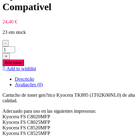
Compativel
24,40
€
23 em stock
-
Quantidade
de
+
Kyocera
Adicionar
TK895
Add to wishlist
Preto
Toner
Descrição
Compativel
Avaliações (0)
Cartucho de toner gen?rico Kyocera TK895 (1T02K00NL0) de alta
calidad.
Adecuado para uso en las siguientes impresoras:
Kyocera FS C8020MFP
Kyocera FS C8025MFP
Kyocera FS C8520MFP
Kyocera FS C8525MFP