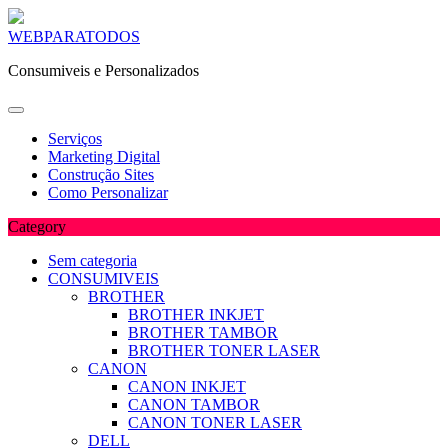
Skip
WEBPARATODOS
to
Consumiveis e Personalizados
content
Serviços
Marketing Digital
Construção Sites
Como Personalizar
Category
Sem categoria
CONSUMIVEIS
BROTHER
BROTHER INKJET
BROTHER TAMBOR
BROTHER TONER LASER
CANON
CANON INKJET
CANON TAMBOR
CANON TONER LASER
DELL