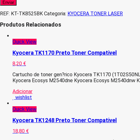
REF:
KT-TK8525BK
Categoria:
KYOCERA TONER LASER
Produtos Relacionados
Quick View
Kyocera TK1170 Preto Toner Compativel
8,20
€
Cartucho de toner gen?rico Kyocera TK1170 (1T02S50NL0
Kyocera Ecosys M2540dne Kyocera Ecosys M2540dnw Ky
Adicionar
wishlist
Quick View
Kyocera TK1248 Preto Toner Compativel
18,80
€