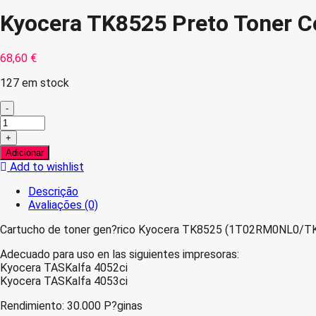
Kyocera TK8525 Preto Toner C
68,60
€
127 em stock
-
Quantidade
de
+
Kyocera
Adicionar
TK8525
Add to wishlist
Preto
Toner
Descrição
Compativel
Avaliações (0)
Cartucho de toner gen?rico Kyocera TK8525 (1T02RM0NL0/TK-
Adecuado para uso en las siguientes impresoras:
Kyocera TASKalfa 4052ci
Kyocera TASKalfa 4053ci
Rendimiento: 30.000 P?ginas