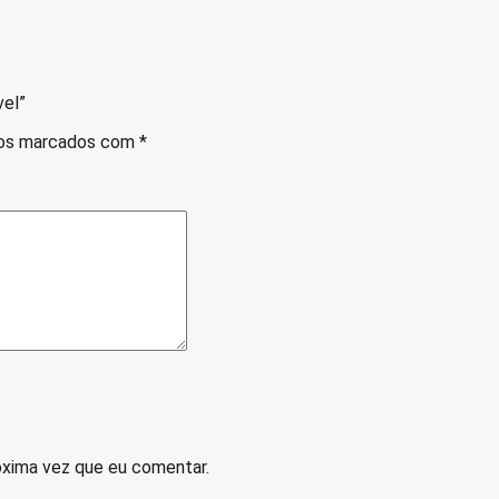
vel”
ios marcados com
*
óxima vez que eu comentar.