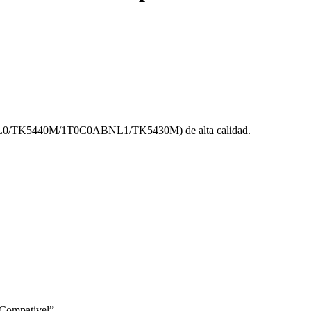
NL0/TK5440M/1T0C0ABNL1/TK5430M) de alta calidad.
 Compativel”