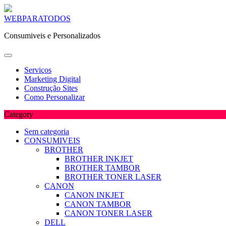
Skip
WEBPARATODOS
to
Consumiveis e Personalizados
content
Serviços
Marketing Digital
Construção Sites
Como Personalizar
Category
Sem categoria
CONSUMIVEIS
BROTHER
BROTHER INKJET
BROTHER TAMBOR
BROTHER TONER LASER
CANON
CANON INKJET
CANON TAMBOR
CANON TONER LASER
DELL