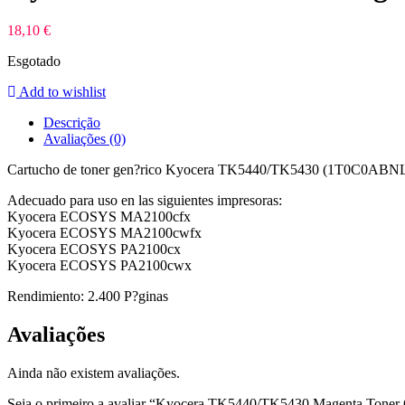
18,10
€
Esgotado
Add to wishlist
Descrição
Avaliações (0)
Cartucho de toner gen?rico Kyocera TK5440/TK5430 (1T0C0AB
Adecuado para uso en las siguientes impresoras:
Kyocera ECOSYS MA2100cfx
Kyocera ECOSYS MA2100cwfx
Kyocera ECOSYS PA2100cx
Kyocera ECOSYS PA2100cwx
Rendimiento: 2.400 P?ginas
Avaliações
Ainda não existem avaliações.
Seja o primeiro a avaliar “Kyocera TK5440/TK5430 Magenta Toner