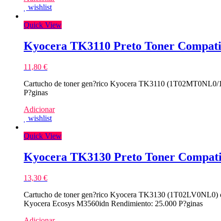
wishlist
Quick View
Kyocera TK3110 Preto Toner Compati
11,80
€
Cartucho de toner gen?rico Kyocera TK3110 (1T02MT0NL0/1
P?ginas
Adicionar
wishlist
Quick View
Kyocera TK3130 Preto Toner Compati
13,30
€
Cartucho de toner gen?rico Kyocera TK3130 (1T02LV0NL0) de
Kyocera Ecosys M3560idn Rendimiento: 25.000 P?ginas
Adicionar