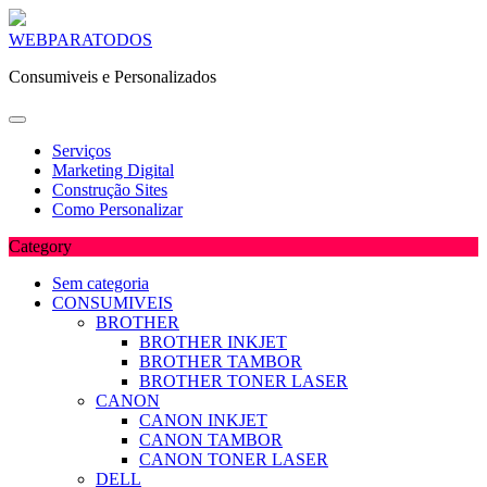
Skip
WEBPARATODOS
to
Consumiveis e Personalizados
content
Serviços
Marketing Digital
Construção Sites
Como Personalizar
Category
Sem categoria
CONSUMIVEIS
BROTHER
BROTHER INKJET
BROTHER TAMBOR
BROTHER TONER LASER
CANON
CANON INKJET
CANON TAMBOR
CANON TONER LASER
DELL