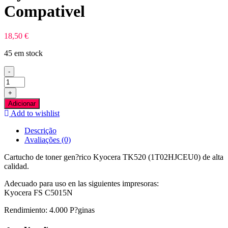
Compativel
18,50
€
45 em stock
-
Quantidade
de
+
Kyocera
Adicionar
TK520
Add to wishlist
Azul
Toner
Descrição
Compativel
Avaliações (0)
Cartucho de toner gen?rico Kyocera TK520 (1T02HJCEU0) de alta
calidad.
Adecuado para uso en las siguientes impresoras:
Kyocera FS C5015N
Rendimiento: 4.000 P?ginas