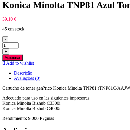
Konica Minolta TNP81 Azul To
39,10
€
45 em stock
-
Quantidade
de
+
Konica
Adicionar
Minolta
Add to wishlist
TNP81
Azul
Descrição
Toner
Avaliações (0)
Compativel
Cartucho de toner gen?rico Konica Minolta TNP81 (TNP81C/AAJW45
Adecuado para uso en las siguientes impresoras:
Konica Minolta Bizhub C3300i
Konica Minolta Bizhub C4000i
Rendimiento: 9.000 P?ginas