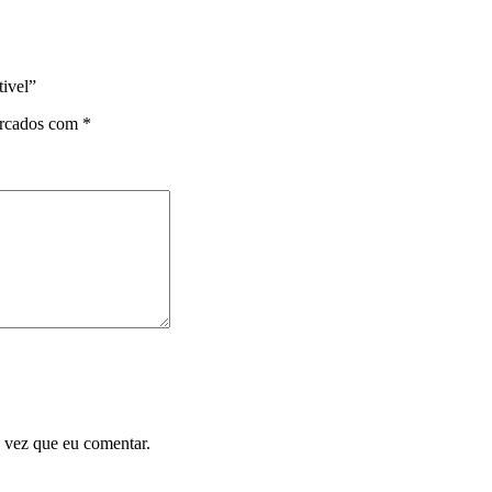
ivel”
arcados com
*
 vez que eu comentar.