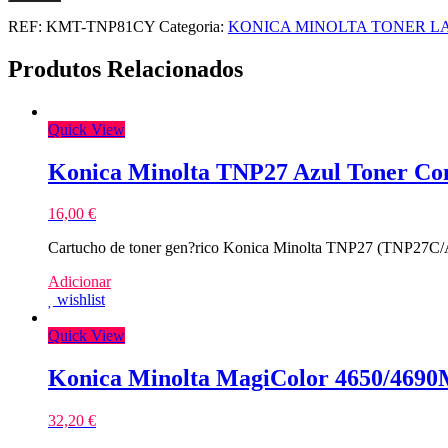
REF:
KMT-TNP81CY
Categoria:
KONICA MINOLTA TONER L
Produtos Relacionados
Quick View
Konica Minolta TNP27 Azul Toner Co
16,00
€
Cartucho de toner gen?rico Konica Minolta TNP27 (TNP27C/A0
Adicionar
wishlist
Quick View
Konica Minolta MagiColor 4650/469
32,20
€