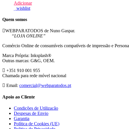
Adicionar
wishlist
Quem somos
WEBPARATODOS de Nuno Gaspar.
“LOJA ONLINE”
Comércio Online de consumíveis compatíveis de impressão e Persona
Marca Própria: Inksplash®
Outras marcas: G&G, OEM.
+351 910 001 955
Chamada para rede móvel nacional
Email:
comercial@webparatodos.pt
Apoio ao Cliente
Condições de Utilização
Despesas de Envio
Garantia
Política de Cookies (UE)
Politica de Privacidade