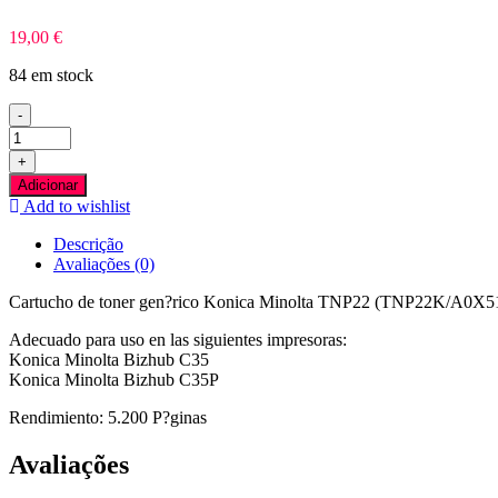
19,00
€
84 em stock
-
Quantidade
de
+
Konica
Adicionar
Minolta
Add to wishlist
TNP22
Preto
Descrição
Toner
Avaliações (0)
Compativel
Cartucho de toner gen?rico Konica Minolta TNP22 (TNP22K/A0X5152
Adecuado para uso en las siguientes impresoras:
Konica Minolta Bizhub C35
Konica Minolta Bizhub C35P
Rendimiento: 5.200 P?ginas
Avaliações