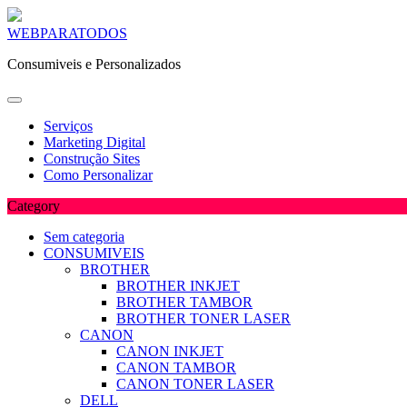
Skip
WEBPARATODOS
to
Consumiveis e Personalizados
content
Serviços
Marketing Digital
Construção Sites
Como Personalizar
Category
Sem categoria
CONSUMIVEIS
BROTHER
BROTHER INKJET
BROTHER TAMBOR
BROTHER TONER LASER
CANON
CANON INKJET
CANON TAMBOR
CANON TONER LASER
DELL