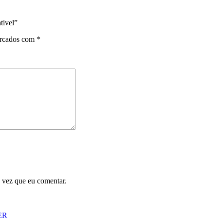
tivel”
arcados com
*
 vez que eu comentar.
ER