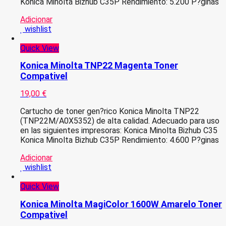
Konica Minolta Bizhub C35P Rendimiento: 5.200 P?ginas
Adicionar
wishlist
Quick View
Konica Minolta TNP22 Magenta Toner
Compativel
19,00
€
Cartucho de toner gen?rico Konica Minolta TNP22
(TNP22M/A0X5352) de alta calidad. Adecuado para uso
en las siguientes impresoras: Konica Minolta Bizhub C35
Konica Minolta Bizhub C35P Rendimiento: 4.600 P?ginas
Adicionar
wishlist
Quick View
Konica Minolta MagiColor 1600W Amarelo Toner
Compativel