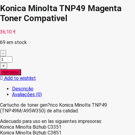
Konica Minolta TNP49 Magenta
Toner Compativel
36,10
€
69 em stock
-
Quantidade
de
+
Konica
Adicionar
Minolta
Add to wishlist
TNP49
Magenta
Descrição
Toner
Avaliações (0)
Compativel
Cartucho de toner gen?rico Konica Minolta TNP49
(TNP49M/A95W350) de alta calidad.
Adecuado para uso en las siguientes impresoras:
Konica Minolta Bizhub C3351
Konica Minolta Bizhub C3851