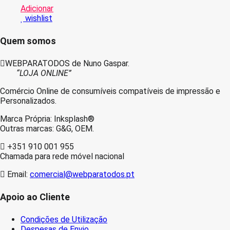
Adicionar
Azul
wishlist
Tinteiro
Compativel
Quem somos
WEBPARATODOS de Nuno Gaspar.
“LOJA ONLINE”
Comércio Online de consumíveis compatíveis de impressão e
Personalizados.
Marca Própria: Inksplash®
Outras marcas: G&G, OEM.
+351 910 001 955
Chamada para rede móvel nacional
Email:
comercial@webparatodos.pt
Apoio ao Cliente
Condições de Utilização
Despesas de Envio