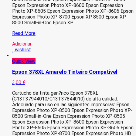
Epson Expression Photo XP-8600 Epson Expression
Photo XP-8605 Epson Expression Photo XP-8606 Epson
Expression Photo XP-8700 Epson XP 8500 Epson XP
8500 Small-in-One Epson XP …
Epson
Read More
378XL
Adicionar
Azul
wishlist
Light
Tinteiro
Quick View
Compativel
Epson 378XL Amarelo Tinteiro Compativel
3,00
€
Cartucho de tinta gen?rico Epson 378XL
(C13T37944010/C13T37844010) de alta calidad.
Adecuado para uso en las siguientes impresoras: Epson
Expression Photo XP-8500 Epson Expression Photo XP-
8500 Small-in-One Epson Expression Photo XP-8505
Epson Expression Photo XP-8600 Epson Expression
Photo XP-8605 Epson Expression Photo XP-8606 Epson
Expression Photo XP-8700 Epson Expression Photo HD