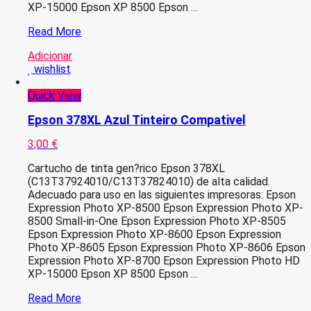
XP-15000 Epson XP 8500 Epson …
Epson
Read More
378XL
Adicionar
Amarelo
wishlist
Tinteiro
Compativel
Quick View
Epson 378XL Azul Tinteiro Compativel
3,00
€
Cartucho de tinta gen?rico Epson 378XL
(C13T37924010/C13T37824010) de alta calidad.
Adecuado para uso en las siguientes impresoras: Epson
Expression Photo XP-8500 Epson Expression Photo XP-
8500 Small-in-One Epson Expression Photo XP-8505
Epson Expression Photo XP-8600 Epson Expression
Photo XP-8605 Epson Expression Photo XP-8606 Epson
Expression Photo XP-8700 Epson Expression Photo HD
XP-15000 Epson XP 8500 Epson …
Epson
Read More
378XL