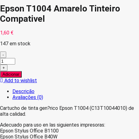
Epson T1004 Amarelo Tinteiro
Compativel
1,60
€
147 em stock
-
Quantidade
de
+
Epson
Adicionar
T1004
Add to wishlist
Amarelo
Tinteiro
Descrição
Compativel
Avaliações (0)
Cartucho de tinta gen?rico Epson T1004 (C13T10044010) de
alta calidad.
Adecuado para uso en las siguientes impresoras:
Epson Stylus Office B1100
Epson Stylus Office B40W