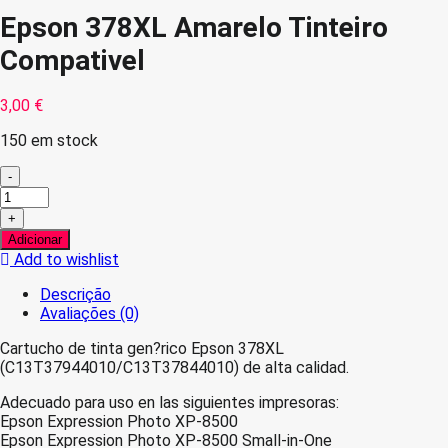
Epson 378XL Amarelo Tinteiro
Compativel
3,00
€
150 em stock
-
Quantidade
de
+
Epson
Adicionar
378XL
Add to wishlist
Amarelo
Tinteiro
Descrição
Compativel
Avaliações (0)
Cartucho de tinta gen?rico Epson 378XL
(C13T37944010/C13T37844010) de alta calidad.
Adecuado para uso en las siguientes impresoras:
Epson Expression Photo XP-8500
Epson Expression Photo XP-8500 Small-in-One