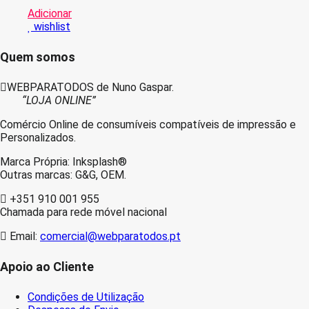
113
Adicionar
Amarelo
wishlist
Frasco
Tinta
Compativel
Quem somos
WEBPARATODOS de Nuno Gaspar.
“LOJA ONLINE”
Comércio Online de consumíveis compatíveis de impressão e
Personalizados.
Marca Própria: Inksplash®
Outras marcas: G&G, OEM.
+351 910 001 955
Chamada para rede móvel nacional
Email:
comercial@webparatodos.pt
Apoio ao Cliente
Condições de Utilização