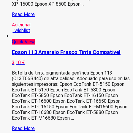
XP-15000 Epson XP 8500 Epson …
Epson
Read More
378XL
Adicionar
Preto
wishlist
Tinteiro
Compativel
Quick View
Epson 113 Amarelo Frasco Tinta Compativel
3,10
€
Botella de tinta pigmentada gen?rica Epson 113
(C13T06B440) de alta calidad. Adecuado para uso en las
siguientes impresoras: Epson EcoTank ET-5150 Epson
EcoTank ET-5170 Epson EcoTank ET-5800 Epson
EcoTank ET-5850 Epson EcoTank ET-16150 Epson
EcoTank ET-16600 Epson EcoTank ET-16650 Epson
EcoTank ET-L15150 Epson EcoTank ET-M16600 Epson
EcoTank ET-16680 Epson EcoTank ET-5880 Epson
EcoTank ET-M16680 Epson …
Epson
Read More