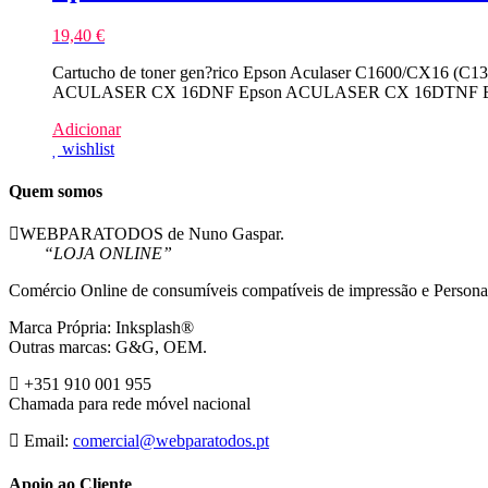
19,40
€
Cartucho de toner gen?rico Epson Aculaser C1600/CX16 (C1
ACULASER CX 16DNF Epson ACULASER CX 16DTNF Epso
Adicionar
wishlist
Quem somos
WEBPARATODOS de Nuno Gaspar.
“LOJA ONLINE”
Comércio Online de consumíveis compatíveis de impressão e Persona
Marca Própria: Inksplash®
Outras marcas: G&G, OEM.
+351 910 001 955
Chamada para rede móvel nacional
Email:
comercial@webparatodos.pt
Apoio ao Cliente