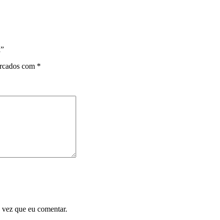
l”
arcados com
*
 vez que eu comentar.