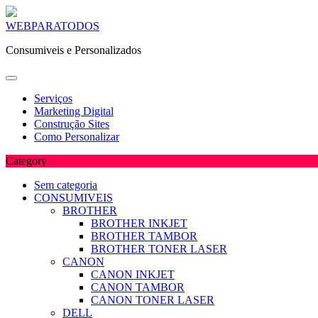
Skip
WEBPARATODOS
to
Consumiveis e Personalizados
content
Serviços
Marketing Digital
Construção Sites
Como Personalizar
Category
Sem categoria
CONSUMIVEIS
BROTHER
BROTHER INKJET
BROTHER TAMBOR
BROTHER TONER LASER
CANON
CANON INKJET
CANON TAMBOR
CANON TONER LASER
DELL