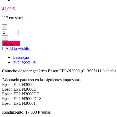
41,00
€
117 em stock
-
Quantidade
de
+
Epson
Adicionar
EPL-
Add to wishlist
N3000
Preto
Descrição
Toner
Avaliações (0)
Compativel
Cartucho de toner gen?rico Epson EPL-N3000 (C13S051111) de alta 
Adecuado para uso en las siguientes impresoras:
Epson EPL N3000
Epson EPL N3000D
Epson EPL N3000DT
Epson EPL N3000DTS
Epson EPL N3000T
Rendimiento: 17.000 P?ginas