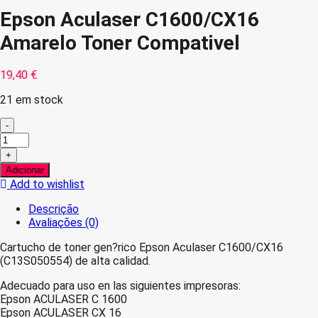
Epson Aculaser C1600/CX16
Amarelo Toner Compativel
19,40
€
21 em stock
-
Quantidade
de
+
Epson
Adicionar
Aculaser
Add to wishlist
C1600/CX16
Amarelo
Descrição
Toner
Avaliações (0)
Compativel
Cartucho de toner gen?rico Epson Aculaser C1600/CX16
(C13S050554) de alta calidad.
Adecuado para uso en las siguientes impresoras:
Epson ACULASER C 1600
Epson ACULASER CX 16