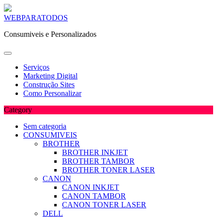
Skip
WEBPARATODOS
to
Consumiveis e Personalizados
content
Serviços
Marketing Digital
Construção Sites
Como Personalizar
Category
Sem categoria
CONSUMIVEIS
BROTHER
BROTHER INKJET
BROTHER TAMBOR
BROTHER TONER LASER
CANON
CANON INKJET
CANON TAMBOR
CANON TONER LASER
DELL