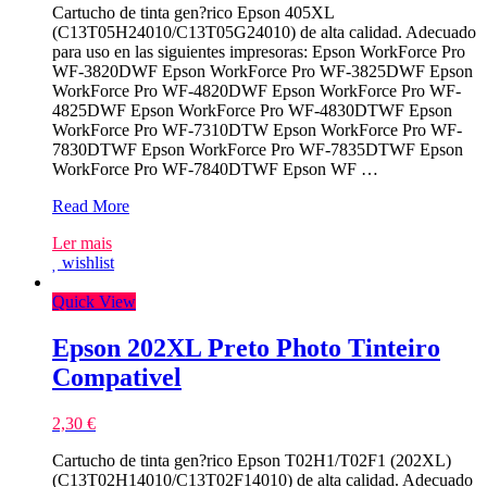
Cartucho de tinta gen?rico Epson 405XL
(C13T05H24010/C13T05G24010) de alta calidad. Adecuado
para uso en las siguientes impresoras: Epson WorkForce Pro
WF-3820DWF Epson WorkForce Pro WF-3825DWF Epson
WorkForce Pro WF-4820DWF Epson WorkForce Pro WF-
4825DWF Epson WorkForce Pro WF-4830DTWF Epson
WorkForce Pro WF-7310DTW Epson WorkForce Pro WF-
7830DTWF Epson WorkForce Pro WF-7835DTWF Epson
WorkForce Pro WF-7840DTWF Epson WF …
Epson
Read More
405XL
Ler mais
Azul
wishlist
Tinteiro
Compativel
Quick View
Epson 202XL Preto Photo Tinteiro
Compativel
2,30
€
Cartucho de tinta gen?rico Epson T02H1/T02F1 (202XL)
(C13T02H14010/C13T02F14010) de alta calidad. Adecuado