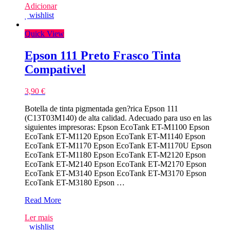
Adicionar
wishlist
Quick View
Epson 111 Preto Frasco Tinta
Compativel
3,90
€
Botella de tinta pigmentada gen?rica Epson 111
(C13T03M140) de alta calidad. Adecuado para uso en las
siguientes impresoras: Epson EcoTank ET-M1100 Epson
EcoTank ET-M1120 Epson EcoTank ET-M1140 Epson
EcoTank ET-M1170 Epson EcoTank ET-M1170U Epson
EcoTank ET-M1180 Epson EcoTank ET-M2120 Epson
EcoTank ET-M2140 Epson EcoTank ET-M2170 Epson
EcoTank ET-M3140 Epson EcoTank ET-M3170 Epson
EcoTank ET-M3180 Epson …
Epson
Read More
111
Ler mais
Preto
wishlist
Frasco