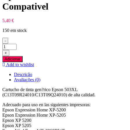
Compativel
5,40
€
150 em stock
-
Quantidade
de
+
Epson
Adicionar
503XL
Add to wishlist
Azul
Tinteiro
Descrição
Compativel
Avaliações (0)
Cartucho de tinta gen?rico Epson 503XL
(C13T09R24010/C13T09Q24010) de alta calidad.
Adecuado para uso en las siguientes impresoras:
Epson Expression Home XP-5200
Epson Expression Home XP-5205
Epson XP 5200
Epson XP 5205