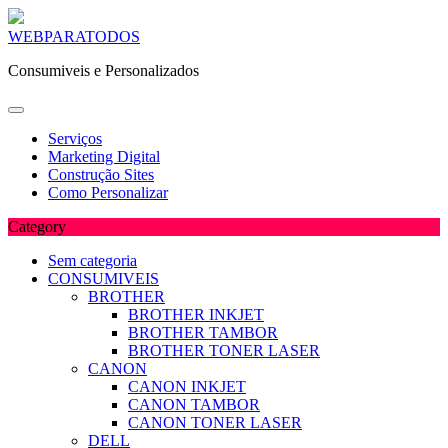
Skip
WEBPARATODOS
to
Consumiveis e Personalizados
content
Serviços
Marketing Digital
Construção Sites
Como Personalizar
Category
Sem categoria
CONSUMIVEIS
BROTHER
BROTHER INKJET
BROTHER TAMBOR
BROTHER TONER LASER
CANON
CANON INKJET
CANON TAMBOR
CANON TONER LASER
DELL