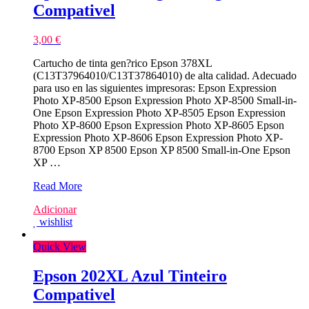
Compativel
3,00
€
Cartucho de tinta gen?rico Epson 378XL
(C13T37964010/C13T37864010) de alta calidad. Adecuado
para uso en las siguientes impresoras: Epson Expression
Photo XP-8500 Epson Expression Photo XP-8500 Small-in-
One Epson Expression Photo XP-8505 Epson Expression
Photo XP-8600 Epson Expression Photo XP-8605 Epson
Expression Photo XP-8606 Epson Expression Photo XP-
8700 Epson XP 8500 Epson XP 8500 Small-in-One Epson
XP …
Epson
Read More
378XL
Adicionar
Magenta
wishlist
Light
Tinteiro
Quick View
Compativel
Epson 202XL Azul Tinteiro
Compativel