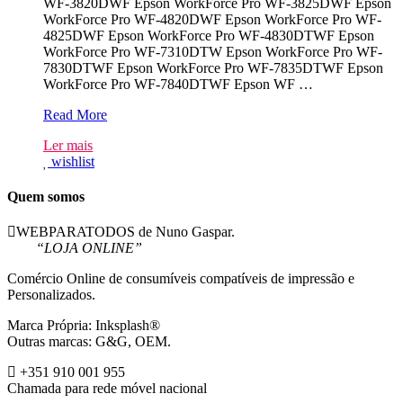
WF-3820DWF Epson WorkForce Pro WF-3825DWF Epson
WorkForce Pro WF-4820DWF Epson WorkForce Pro WF-
4825DWF Epson WorkForce Pro WF-4830DTWF Epson
WorkForce Pro WF-7310DTW Epson WorkForce Pro WF-
7830DTWF Epson WorkForce Pro WF-7835DTWF Epson
WorkForce Pro WF-7840DTWF Epson WF …
Epson
Read More
405XL
Ler mais
Magenta
wishlist
Tinteiro
Compativel
Quem somos
WEBPARATODOS de Nuno Gaspar.
“LOJA ONLINE”
Comércio Online de consumíveis compatíveis de impressão e
Personalizados.
Marca Própria: Inksplash®
Outras marcas: G&G, OEM.
+351 910 001 955
Chamada para rede móvel nacional