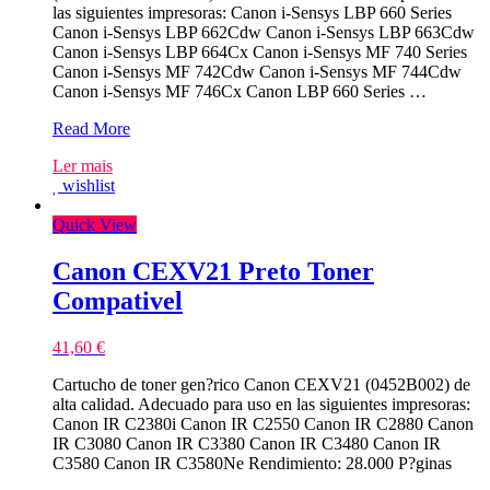
las siguientes impresoras: Canon i-Sensys LBP 660 Series
Canon i-Sensys LBP 662Cdw Canon i-Sensys LBP 663Cdw
Canon i-Sensys LBP 664Cx Canon i-Sensys MF 740 Series
Canon i-Sensys MF 742Cdw Canon i-Sensys MF 744Cdw
Canon i-Sensys MF 746Cx Canon LBP 660 Series …
Canon
Read More
055H
Ler mais
Azul
wishlist
Toner
Compativel
Quick View
–
3019C002/3015C002
Canon CEXV21 Preto Toner
Compativel
41,60
€
Cartucho de toner gen?rico Canon CEXV21 (0452B002) de
alta calidad. Adecuado para uso en las siguientes impresoras:
Canon IR C2380i Canon IR C2550 Canon IR C2880 Canon
IR C3080 Canon IR C3380 Canon IR C3480 Canon IR
C3580 Canon IR C3580Ne Rendimiento: 28.000 P?ginas