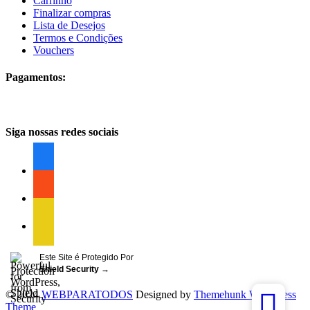
Carrinho
Finalizar compras
Lista de Desejos
Termos e Condições
Vouchers
Pagamentos:
Siga nossas redes sociais
facebook
facebook
facebook
Este Site é Protegido Por
Shield Security
→
© 2024
WEBPARATODOS
Designed by
Themehunk WordPress
Theme