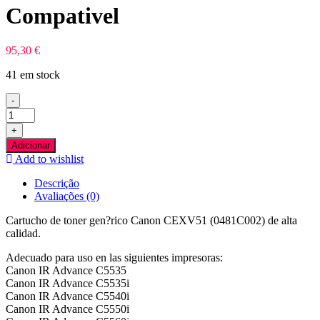
Compativel
95,30
€
41 em stock
-
Quantidade
de
+
Canon
Adicionar
CEXV51
Add to wishlist
Preto
Toner
Descrição
Compativel
Avaliações (0)
Cartucho de toner gen?rico Canon CEXV51 (0481C002) de alta
calidad.
Adecuado para uso en las siguientes impresoras:
Canon IR Advance C5535
Canon IR Advance C5535i
Canon IR Advance C5540i
Canon IR Advance C5550i