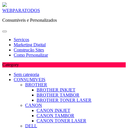
Skip
WEBPARATODOS
to
Consumiveis e Personalizados
content
Serviços
Marketing Digital
Construção Sites
Como Personalizar
Category
Sem categoria
CONSUMIVEIS
BROTHER
BROTHER INKJET
BROTHER TAMBOR
BROTHER TONER LASER
CANON
CANON INKJET
CANON TAMBOR
CANON TONER LASER
DELL