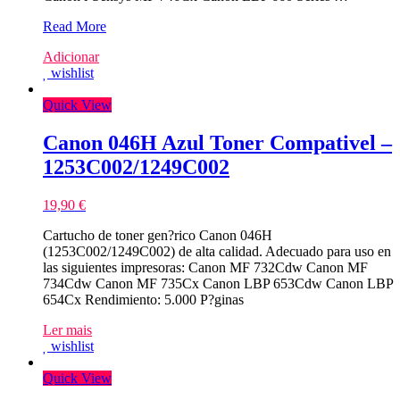
NO
Read More
CHIP
Adicionar
–
wishlist
Canon
055H
Quick View
Magenta
Toner
Compativel
Canon 046H Azul Toner Compativel –
–
1253C002/1249C002
3018C002/3014C002
19,90
€
Cartucho de toner gen?rico Canon 046H
(1253C002/1249C002) de alta calidad. Adecuado para uso en
las siguientes impresoras: Canon MF 732Cdw Canon MF
734Cdw Canon MF 735Cx Canon LBP 653Cdw Canon LBP
654Cx Rendimiento: 5.000 P?ginas
Ler mais
wishlist
Quick View