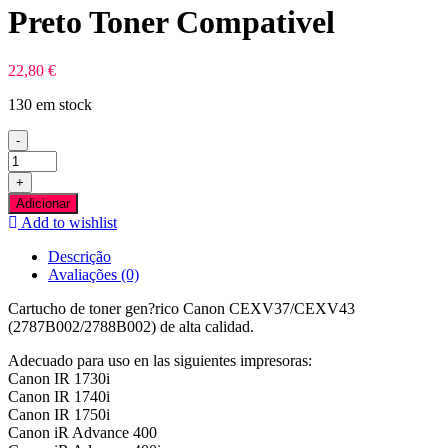
Preto Toner Compativel
22,80
€
130 em stock
-
Quantidade
de
+
Canon
Adicionar
CEXV37/CEXV43
Add to wishlist
Preto
Toner
Descrição
Compativel
Avaliações (0)
Cartucho de toner gen?rico Canon CEXV37/CEXV43
(2787B002/2788B002) de alta calidad.
Adecuado para uso en las siguientes impresoras:
Canon IR 1730i
Canon IR 1740i
Canon IR 1750i
Canon iR Advance 400