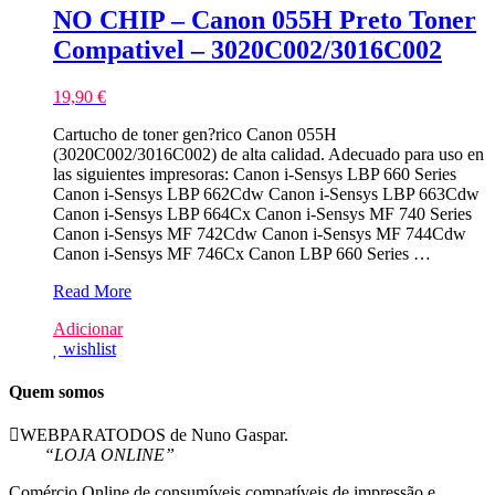
NO CHIP – Canon 055H Preto Toner
Compativel – 3020C002/3016C002
19,90
€
Cartucho de toner gen?rico Canon 055H
(3020C002/3016C002) de alta calidad. Adecuado para uso en
las siguientes impresoras: Canon i-Sensys LBP 660 Series
Canon i-Sensys LBP 662Cdw Canon i-Sensys LBP 663Cdw
Canon i-Sensys LBP 664Cx Canon i-Sensys MF 740 Series
Canon i-Sensys MF 742Cdw Canon i-Sensys MF 744Cdw
Canon i-Sensys MF 746Cx Canon LBP 660 Series …
NO
Read More
CHIP
Adicionar
–
wishlist
Canon
055H
Preto
Quem somos
Toner
Compativel
WEBPARATODOS de Nuno Gaspar.
–
“LOJA ONLINE”
3020C002/3016C002
Comércio Online de consumíveis compatíveis de impressão e