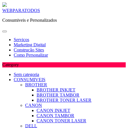
Skip
WEBPARATODOS
to
Consumiveis e Personalizados
content
Serviços
Marketing Digital
Construção Sites
Como Personalizar
Category
Sem categoria
CONSUMIVEIS
BROTHER
BROTHER INKJET
BROTHER TAMBOR
BROTHER TONER LASER
CANON
CANON INKJET
CANON TAMBOR
CANON TONER LASER
DELL