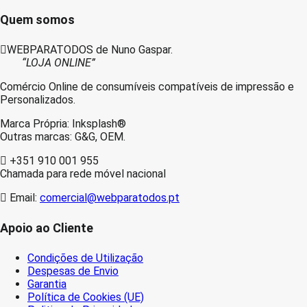
Compativel
–
Quem somos
3019C002/3015C002
WEBPARATODOS de Nuno Gaspar.
“LOJA ONLINE”
Comércio Online de consumíveis compatíveis de impressão e
Personalizados.
Marca Própria: Inksplash®
Outras marcas: G&G, OEM.
+351 910 001 955
Chamada para rede móvel nacional
Email:
comercial@webparatodos.pt
Apoio ao Cliente
Condições de Utilização
Despesas de Envio
Garantia
Política de Cookies (UE)