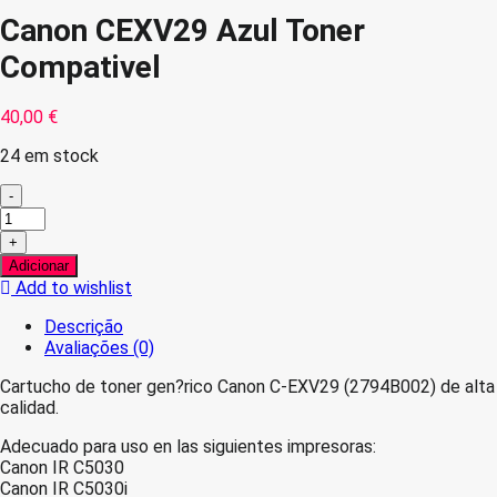
Canon CEXV29 Azul Toner
Compativel
40,00
€
24 em stock
-
Quantidade
de
+
Canon
Adicionar
CEXV29
Add to wishlist
Azul
Toner
Descrição
Compativel
Avaliações (0)
Cartucho de toner gen?rico Canon C-EXV29 (2794B002) de alta
calidad.
Adecuado para uso en las siguientes impresoras:
Canon IR C5030
Canon IR C5030i