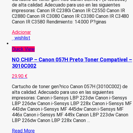
de alta calidad. Adecuado para uso en las siguientes
impresoras: Canon IR C2380i Canon IR C2550 Canon IR
C2880 Canon IR C3080 Canon IR C3380 Canon IR C3480
Canon IR C3580 Rendimiento: 14.000 P?ginas
Adicionar
wishlist
Quick View
NO CHIP – Canon 057H Preto Toner Compativel –
3010C002
29,90
€
Cartucho de toner gen?rico Canon 057H (3010C002) de
alta calidad. Adecuado para uso en las siguientes
impresoras: Canon i-Sensys LBP 223dw Canon i-Sensys
LBP 226dw Canon i-Sensys LBP 228x Canon i-Sensys MF
443dw Canon i-Sensys MF 445dw Canon i-Sensys MF
446x Canon i-Sensys MF 449x Canon LBP 223dw Canon
LBP 226dw Canon LBP 228x Canon …
NO
Read More