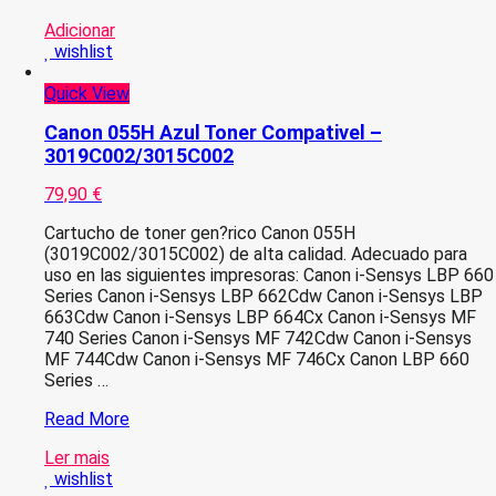
CHIP
Adicionar
–
wishlist
Canon
057H
Quick View
Preto
Toner
Canon 055H Azul Toner Compativel –
Compativel
3019C002/3015C002
–
3010C002
79,90
€
Cartucho de toner gen?rico Canon 055H
(3019C002/3015C002) de alta calidad. Adecuado para
uso en las siguientes impresoras: Canon i-Sensys LBP 660
Series Canon i-Sensys LBP 662Cdw Canon i-Sensys LBP
663Cdw Canon i-Sensys LBP 664Cx Canon i-Sensys MF
740 Series Canon i-Sensys MF 742Cdw Canon i-Sensys
MF 744Cdw Canon i-Sensys MF 746Cx Canon LBP 660
Series …
Canon
Read More
055H
Ler mais
Azul
wishlist
Toner