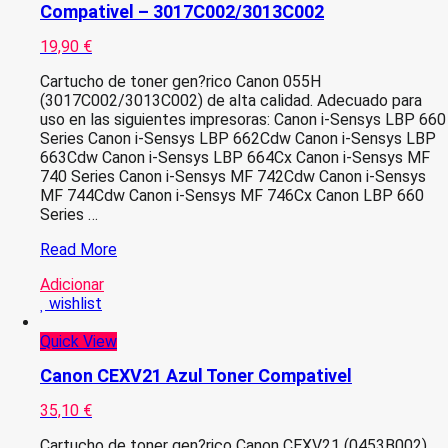
Compativel – 3017C002/3013C002
19,90
€
Cartucho de toner gen?rico Canon 055H
(3017C002/3013C002) de alta calidad. Adecuado para
uso en las siguientes impresoras: Canon i-Sensys LBP 660
Series Canon i-Sensys LBP 662Cdw Canon i-Sensys LBP
663Cdw Canon i-Sensys LBP 664Cx Canon i-Sensys MF
740 Series Canon i-Sensys MF 742Cdw Canon i-Sensys
MF 744Cdw Canon i-Sensys MF 746Cx Canon LBP 660
Series …
NO
Read More
CHIP
Adicionar
–
wishlist
Canon
055H
Quick View
Amarelo
Toner
Canon CEXV21 Azul Toner Compativel
Compativel
–
35,10
€
3017C002/3013C002
Cartucho de toner gen?rico Canon CEXV21 (0453B002)