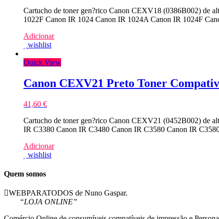
Cartucho de toner gen?rico Canon CEXV18 (0386B002) de alt
1022F Canon IR 1024 Canon IR 1024A Canon IR 1024F Canon
Adicionar
wishlist
Quick View
Canon CEXV21 Preto Toner Compativ
41,60
€
Cartucho de toner gen?rico Canon CEXV21 (0452B002) de alt
IR C3380 Canon IR C3480 Canon IR C3580 Canon IR C3580N
Adicionar
wishlist
Quem somos
WEBPARATODOS de Nuno Gaspar.
“LOJA ONLINE”
Comércio Online de consumíveis compatíveis de impressão e Persona