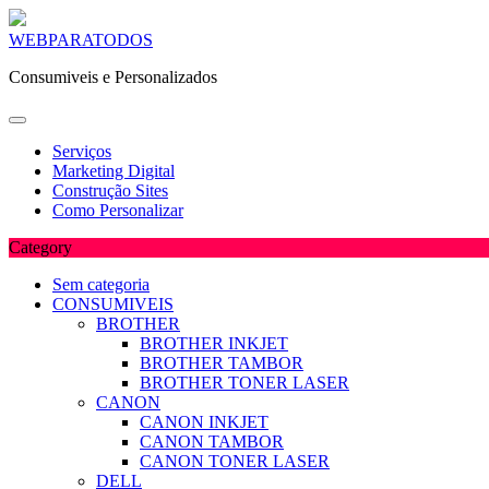
Skip
WEBPARATODOS
to
Consumiveis e Personalizados
content
Serviços
Marketing Digital
Construção Sites
Como Personalizar
Category
Sem categoria
CONSUMIVEIS
BROTHER
BROTHER INKJET
BROTHER TAMBOR
BROTHER TONER LASER
CANON
CANON INKJET
CANON TAMBOR
CANON TONER LASER
DELL