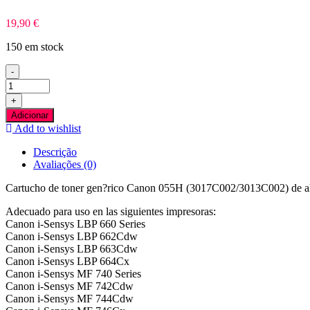
19,90
€
150 em stock
-
Quantidade
de
+
NO
Adicionar
CHIP
Add to wishlist
-
Canon
Descrição
055H
Avaliações (0)
Amarelo
Toner
Cartucho de toner gen?rico Canon 055H (3017C002/3013C002) de alt
Compativel
-
Adecuado para uso en las siguientes impresoras:
3017C002/3013C002
Canon i-Sensys LBP 660 Series
Canon i-Sensys LBP 662Cdw
Canon i-Sensys LBP 663Cdw
Canon i-Sensys LBP 664Cx
Canon i-Sensys MF 740 Series
Canon i-Sensys MF 742Cdw
Canon i-Sensys MF 744Cdw