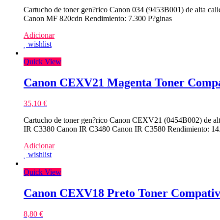
Cartucho de toner gen?rico Canon 034 (9453B001) de alta ca
Canon MF 820cdn Rendimiento: 7.300 P?ginas
Adicionar
wishlist
Quick View
Canon CEXV21 Magenta Toner Compa
35,10
€
Cartucho de toner gen?rico Canon CEXV21 (0454B002) de alt
IR C3380 Canon IR C3480 Canon IR C3580 Rendimiento: 14.
Adicionar
wishlist
Quick View
Canon CEXV18 Preto Toner Compativ
8,80
€