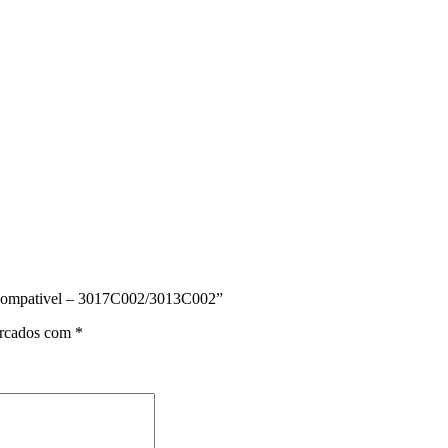
 Compativel – 3017C002/3013C002”
arcados com
*