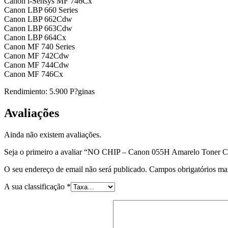
Canon i-Sensys MF 746Cx
Canon LBP 660 Series
Canon LBP 662Cdw
Canon LBP 663Cdw
Canon LBP 664Cx
Canon MF 740 Series
Canon MF 742Cdw
Canon MF 744Cdw
Canon MF 746Cx
Rendimiento: 5.900 P?ginas
Avaliações
Ainda não existem avaliações.
Seja o primeiro a avaliar “NO CHIP – Canon 055H Amarelo Toner
O seu endereço de email não será publicado.
Campos obrigatórios m
A sua classificação
*