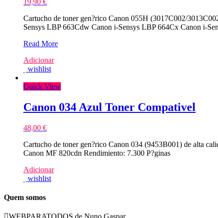
19,90
€
Cartucho de toner gen?rico Canon 055H (3017C002/3013C002) 
Sensys LBP 663Cdw Canon i-Sensys LBP 664Cx Canon i-Sen
NO
Read More
CHIP
Adicionar
–
wishlist
Canon
055H
Quick View
Amarelo
Toner
Compativel
Canon 034 Azul Toner Compativel
–
3017C002/3013C002
48,00
€
Cartucho de toner gen?rico Canon 034 (9453B001) de alta ca
Canon MF 820cdn Rendimiento: 7.300 P?ginas
Adicionar
wishlist
Quem somos
WEBPARATODOS de Nuno Gaspar.