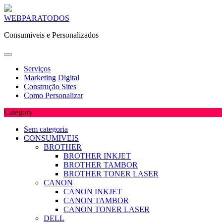
Skip
WEBPARATODOS
to
Consumiveis e Personalizados
content
Serviços
Marketing Digital
Construção Sites
Como Personalizar
Category
Sem categoria
CONSUMIVEIS
BROTHER
BROTHER INKJET
BROTHER TAMBOR
BROTHER TONER LASER
CANON
CANON INKJET
CANON TAMBOR
CANON TONER LASER
DELL