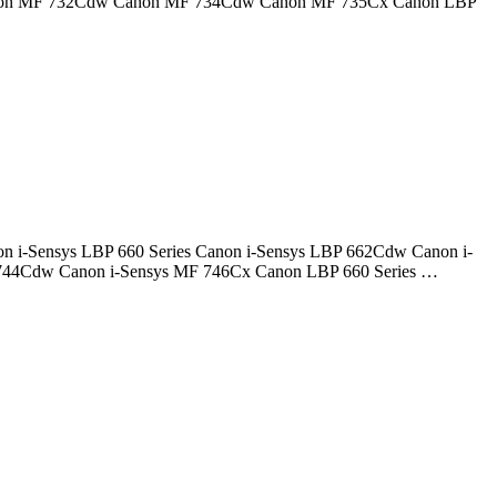
ras: Canon MF 732Cdw Canon MF 734Cdw Canon MF 735Cx Canon LBP
anon i-Sensys LBP 660 Series Canon i-Sensys LBP 662Cdw Canon i-
 744Cdw Canon i-Sensys MF 746Cx Canon LBP 660 Series …