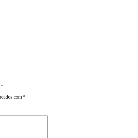
l”
arcados com
*