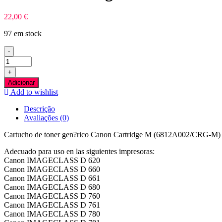
22,00
€
97 em stock
-
Quantidade
de
+
Canon
Adicionar
Cartridge
Add to wishlist
M
Preto
Descrição
Toner
Avaliações (0)
Compativel
Cartucho de toner gen?rico Canon Cartridge M (6812A002/CRG-M) de
Adecuado para uso en las siguientes impresoras:
Canon IMAGECLASS D 620
Canon IMAGECLASS D 660
Canon IMAGECLASS D 661
Canon IMAGECLASS D 680
Canon IMAGECLASS D 760
Canon IMAGECLASS D 761
Canon IMAGECLASS D 780