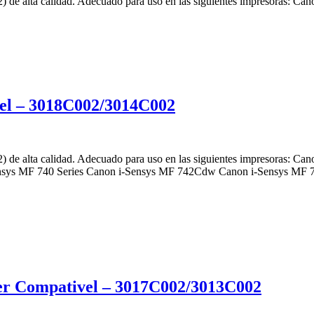
) de alta calidad. Adecuado para uso en las siguientes impreso
el – 3018C002/3014C002
de alta calidad. Adecuado para uso en las siguientes impresoras: C
sys MF 740 Series Canon i-Sensys MF 742Cdw Canon i-Sensys MF
r Compativel – 3017C002/3013C002