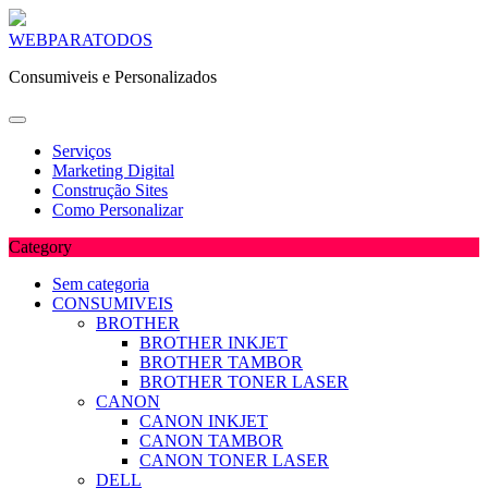
Skip
WEBPARATODOS
to
Consumiveis e Personalizados
content
Serviços
Marketing Digital
Construção Sites
Como Personalizar
Category
Sem categoria
CONSUMIVEIS
BROTHER
BROTHER INKJET
BROTHER TAMBOR
BROTHER TONER LASER
CANON
CANON INKJET
CANON TAMBOR
CANON TONER LASER
DELL