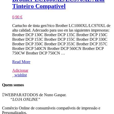
Tinteiro Compativel
0,90
€
Cartucho de tinta gen?rico Brother LC1000XL/LC970XL de
alta calidad. Adecuado para uso en las siguientes impresoras:
Brother DCP 130C Brother DCP 135C Brother DCP 150C
Brother DCP 153C Brother DCP 155C Brother DCP 330C
Brother DCP 350C Brother DCP 353C Brother DCP 357C
Brother DCP 540CN Brother DCP 560CN Brother DCP
750CW Brother DCP 750CN …
Brother
Read More
LC1000XL/LC970XL
Adicionar
Azul
wishlist
Tinteiro
Compativel
Quem somos
WEBPARATODOS de Nuno Gaspar.
“LOJA ONLINE”
Comércio Online de consumíveis compatíveis de impressão e
Personalizados.