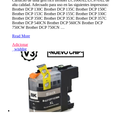
Cartucho de tinta gen?rico Brother LC1000XL/LC970XL de
alta calidad. Adecuado para uso en las siguientes impresoras:
Brother DCP 130C Brother DCP 135C Brother DCP 150C
Brother DCP 153C Brother DCP 155C Brother DCP 330C
Brother DCP 350C Brother DCP 353C Brother DCP 357C
Brother DCP 540CN Brother DCP 560CN Brother DCP
750CW Brother DCP 750CN …
Brother
Read More
LC1000XL/LC970XL
Adicionar
Amarelo
wishlist
Tinteiro
Compativel