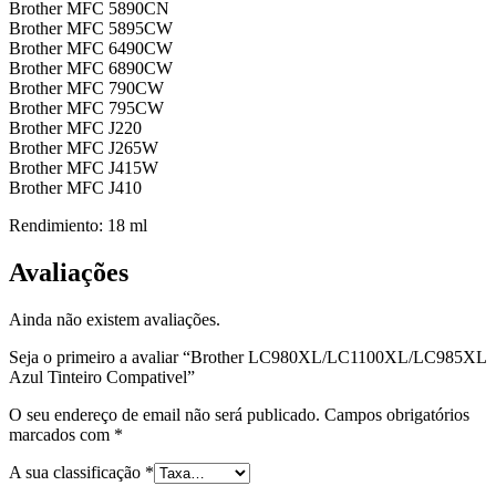
Brother MFC 5890CN
Brother MFC 5895CW
Brother MFC 6490CW
Brother MFC 6890CW
Brother MFC 790CW
Brother MFC 795CW
Brother MFC J220
Brother MFC J265W
Brother MFC J415W
Brother MFC J410
Rendimiento: 18 ml
Avaliações
Ainda não existem avaliações.
Seja o primeiro a avaliar “Brother LC980XL/LC1100XL/LC985XL
Azul Tinteiro Compativel”
O seu endereço de email não será publicado.
Campos obrigatórios
marcados com
*
A sua classificação
*