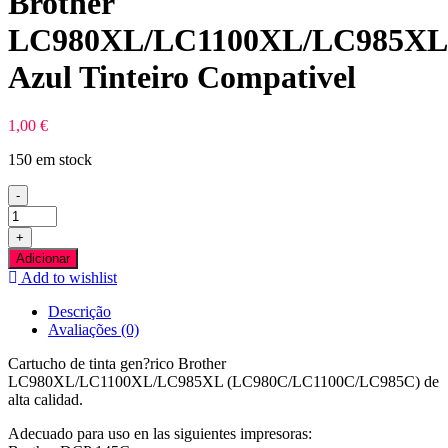
Brother
LC980XL/LC1100XL/LC985XL
Azul Tinteiro Compativel
1,00
€
150 em stock
-
Quantidade
de
+
Brother
Adicionar
LC980XL/LC1100XL/LC985XL
Add to wishlist
Azul
Tinteiro
Descrição
Compativel
Avaliações (0)
Cartucho de tinta gen?rico Brother
LC980XL/LC1100XL/LC985XL (LC980C/LC1100C/LC985C) de
alta calidad.
Adecuado para uso en las siguientes impresoras: