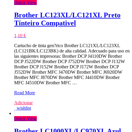
Quick View
Brother LC123XL/LC121XL Preto
Tinteiro Compativel
1,10
€
Cartucho de tinta gen?rico Brother LC121XL/LC123XL
(LC121BK/LC123BK) de alta calidad. Adecuado para uso en
las siguientes impresoras: Brother DCP J4110DW Brother
DCP J522DW Brother DCP J752DW Brother DCP J132W
Brother DCP J152W Brother DCP J172W Brother DCP
J552DW Brother MFC J470DW Brother MFC J6920DW
Brother MFC J870DW Brother MFC J4410DW Brother
MFC J4510DW Brother MFC …
Brother
Read More
LC123XL/LC121XL
Adicionar
Preto
wishlist
Tinteiro
Compativel
Quick View
Brother LC1000XL/LC970XL Azul