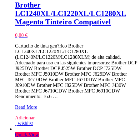
Brother
LC1240XL/LC1220XL/LC1280XL
Magenta Tinteiro Compativel
0,80
€
Cartucho de tinta gen?rico Brother
LC1240XL/LC1220XL/LC1280XL
(LC1240M/LC1220M/LC1280XLM) de alta calidad.
Adecuado para uso en las siguientes impresoras: Brother DCP
J925DW Brother DCP J525W Brother DCP J725DW
Brother MFC J5910DW Brother MFC J625DW Brother
MFC J6510DW Brother MFC J6710DW Brother MFC
J6910DW Brother MFC J825DW Brother MFC J430W
Brother MFC J6710CDW Brother MFC J6910CDW
Rendimiento: 16.6 …
Brother
Read More
LC1240XL/LC1220XL/LC1280XL
Adicionar
Magenta
wishlist
Tinteiro
Compativel
Quick View