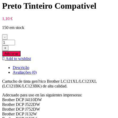
Preto Tinteiro Compativel
1,10
€
150 em stock
-
Quantidade
de
+
Brother
Adicionar
LC123XL/LC121XL
Add to wishlist
Preto
Tinteiro
Descrição
Compativel
Avaliações (0)
Cartucho de tinta gen?rico Brother LC121XL/LC123XL
(LC121BK/LC123BK) de alta calidad.
Adecuado para uso en las siguientes impresoras:
Brother DCP J4110DW
Brother DCP J522DW
Brother DCP J752DW
Brother DCP J132W