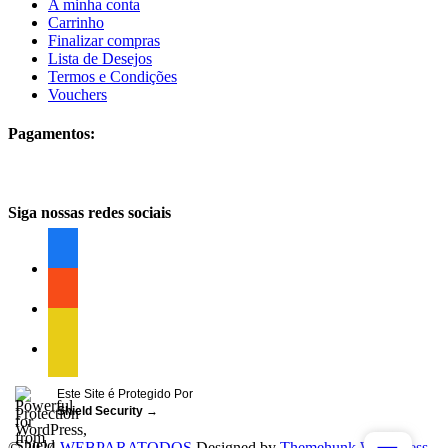
A minha conta
Carrinho
Finalizar compras
Lista de Desejos
Termos e Condições
Vouchers
Pagamentos:
Siga nossas redes sociais
facebook
facebook
facebook
Este Site é Protegido Por
Shield Security
→
© 2024
WEBPARATODOS
Designed by
Themehunk WordPress