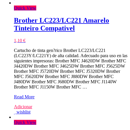
Compativel
Quick View
Brother LC223/LC221 Amarelo
Tinteiro Compativel
1,10
€
Cartucho de tinta gen?rico Brother LC223/LC221
(LC223Y/LC221Y) de alta calidad. Adecuado para uso en las
siguientes impresoras: Brother MFC J4620DW Brother MFC
J4420DW Brother MFC J4625DW Brother MFC J5625DW
Brother MFC J5720DW Brother MFC J5320DW Brother
MFC J5620DW Brother MFC J880DW Brother MFC
J480DW Brother MFC J680DW Brother MFC J1140W
Brother MFC J1150W Brother MFC …
Brother
Read More
LC223/LC221
Adicionar
Amarelo
wishlist
Tinteiro
Compativel
Quick View