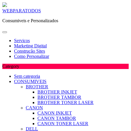
Skip
WEBPARATODOS
to
Consumiveis e Personalizados
content
Serviços
Marketing Digital
Construção Sites
Como Personalizar
Category
Sem categoria
CONSUMIVEIS
BROTHER
BROTHER INKJET
BROTHER TAMBOR
BROTHER TONER LASER
CANON
CANON INKJET
CANON TAMBOR
CANON TONER LASER
DELL