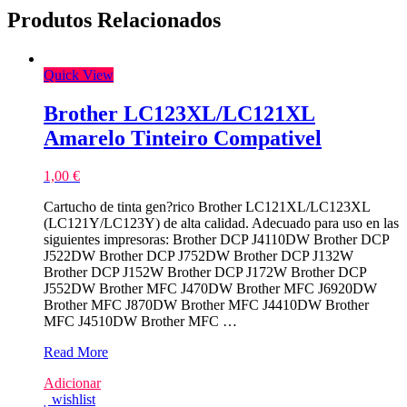
Produtos Relacionados
Quick View
Brother LC123XL/LC121XL
Amarelo Tinteiro Compativel
1,00
€
Cartucho de tinta gen?rico Brother LC121XL/LC123XL
(LC121Y/LC123Y) de alta calidad. Adecuado para uso en las
siguientes impresoras: Brother DCP J4110DW Brother DCP
J522DW Brother DCP J752DW Brother DCP J132W
Brother DCP J152W Brother DCP J172W Brother DCP
J552DW Brother MFC J470DW Brother MFC J6920DW
Brother MFC J870DW Brother MFC J4410DW Brother
MFC J4510DW Brother MFC …
Brother
Read More
LC123XL/LC121XL
Adicionar
Amarelo
wishlist
Tinteiro