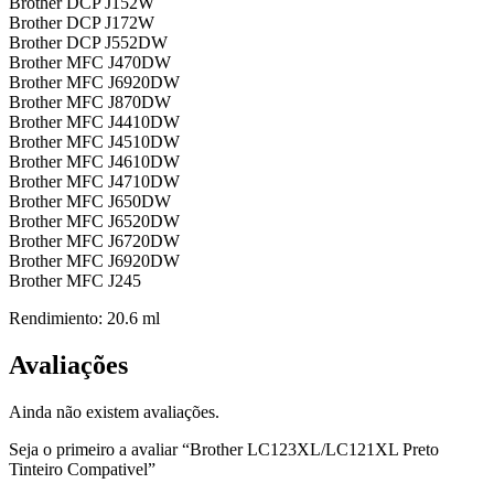
Brother DCP J152W
Brother DCP J172W
Brother DCP J552DW
Brother MFC J470DW
Brother MFC J6920DW
Brother MFC J870DW
Brother MFC J4410DW
Brother MFC J4510DW
Brother MFC J4610DW
Brother MFC J4710DW
Brother MFC J650DW
Brother MFC J6520DW
Brother MFC J6720DW
Brother MFC J6920DW
Brother MFC J245
Rendimiento: 20.6 ml
Avaliações
Ainda não existem avaliações.
Seja o primeiro a avaliar “Brother LC123XL/LC121XL Preto
Tinteiro Compativel”